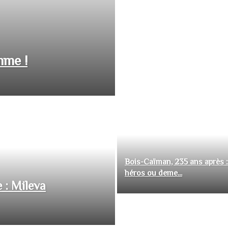
hme !
Bois-Caïman, 235 ans après :
héros ou deme...
 : Mileva