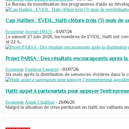
​​​​​​​Le Bureau de monétisation des programmes d’aide au dévelo
Cap-Haïtien : EVEIL_Haïti clôture trois (3) mois de sen
Economie
Jocenel DEUS
-
03/07/26
Le samedi 27 juin 2026, les membres de EVEIL_Haïti ont convié
et 22 A...
Projet PARSA : Des résultats encourageants après la 
Economie
Frantzou Laguerre
-
03/07/26
​​​​​​​Six mois après la distribution de semences vivrières dans 
Haïti: appel à partenariats pour appuyer l’entreprene
Economie
Annik Chalifour
-
26/06/26
​​​​​​​Malgré la situation de crise perdurant en Haïti, les vailla