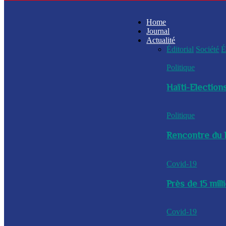
Home
Journal
Actualité
Éditorial
Société
É
Politique
Haïti-Elections
Politique
Rencontre du P
Covid-19
Près de 15 mil
Covid-19