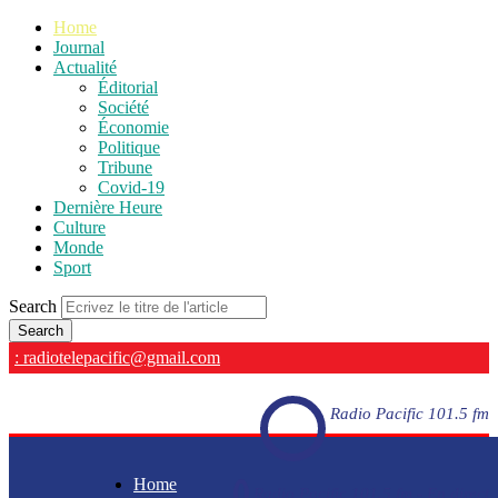
Home
Journal
Actualité
Éditorial
Société
Économie
Politique
Tribune
Covid-19
Dernière Heure
Culture
Monde
Sport
Search
: radiotelepacific@gmail.com
Radio Pacific 101.5 fm
Home
Radio Pacific 101.5 fm - En direct