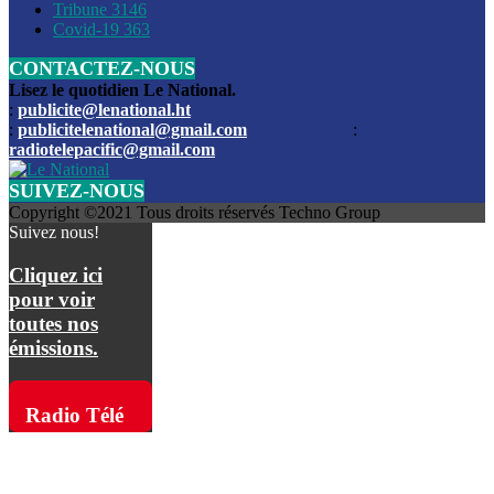
Les funérailles du journaliste Jimmy Jean tué lors de l’atta
Tribune
3146
par les bandits
Covid-19
363
CONTACTEZ-NOUS
Des échanges de tirs entre les forces de l’ordre et des ban
signalés, mercredi
Lisez le quotidien Le National.
:
publicite@lenational.ht
:
publicitelenational@gmail.com
:
L’ancien directeur general de la police nationale d’Haiti, M
radiotelepacific@gmail.com
a été intronisé, mardi
SUIVEZ-NOUS
L’ex député Prophane Victor sous les verrous de la PNH. Il a
Copyright ©2021 Tous droits réservés Techno Group
dimanche par la DCPJ
Suivez nous!
Plus de 700 nouveaux policiers ont été gradués, vendredi, 
Cliquez ici
de Police nationale d’Haiti
pour voir
toutes nos
Le gouvernement américain a décidé de rembourser les fr
émissions.
dossier pour près de 100.000 migrants
La commission municipale de Pétion-Ville informe avoir pri
Radio Télé
mesures pour renforcer la sécurité
Pacific sur
L’Administration fédérale de l’Aviation (FAA) a atténué l’int
vols vers Haïti