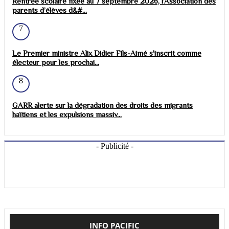
Rentrée scolaire fixée au 7 septembre 2026, l’Association des
parents d’élèves d&#...
7
Le Premier ministre Alix Didier Fils-Aimé s'inscrit comme
électeur pour les prochai...
8
GARR alerte sur la dégradation des droits des migrants
haïtiens et les expulsions massiv...
- Publicité -
INFO PACIFIC