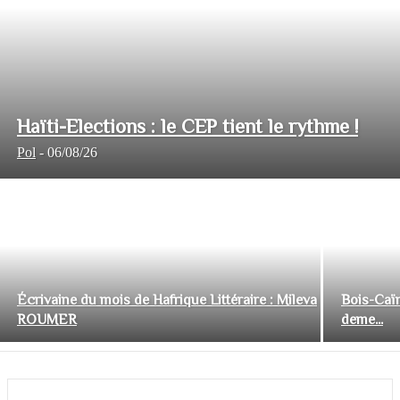
Haïti-Elections : le CEP tient le rythme !
Pol
-
06/08/26
Écrivaine du mois de Hafrique Littéraire : Mileva
Bois-Caïm
ROUMER
deme...