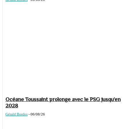
Océane Toussaint prolonge avec le PSG jusqu’en
2028
Gérald Bordes
-
06/08/26