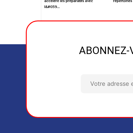
accélère les préparatifs avec
répertoriés 
l&#039...
ABONNEZ-V