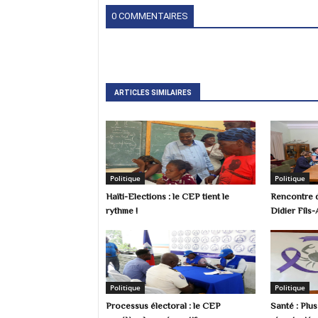
0 COMMENTAIRES
ARTICLES SIMILAIRES
Politique
Politique
Haïti-Elections : le CEP tient le
Rencontre d
rythme !
Didier Fils-
Politique
Politique
Processus électoral : le CEP
Santé : Plu