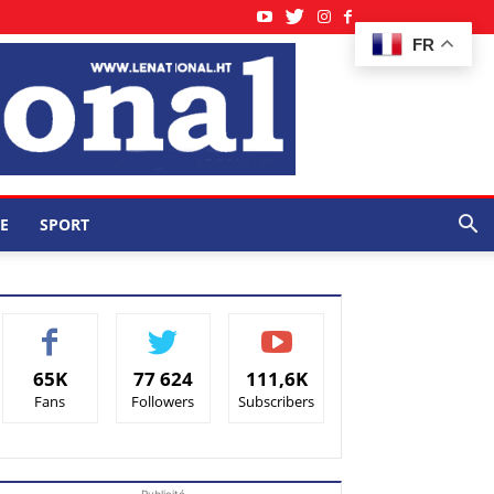
FR
E
SPORT
65K
77 624
111,6K
Fans
Followers
Subscribers