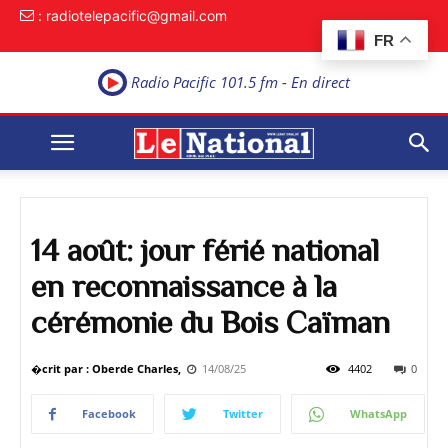
: radiotelepacific@gmail.com
FR
Radio Pacific 101.5 fm - En direct
14 août: jour férié national
en reconnaissance à la
cérémonie du Bois Caïman
�crit par : Oberde Charles,
14/08/25
4402
0
Facebook
Twitter
WhatsApp