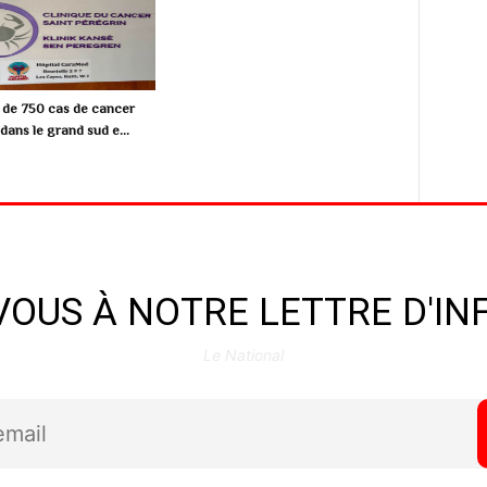
s de 750 cas de cancer
dans le grand sud e...
OUS À NOTRE LETTRE D'I
Le National