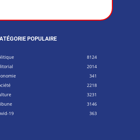
ATÉGORIE POPULAIRE
litique
8124
itorial
2014
conomie
341
ciété
2218
ulture
3231
ribune
3146
ovid-19
363