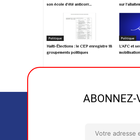
son école d’été anticorr...
sur l’allait
1991,(...) les mesures de lutte c
DGI de réaliser des recettes à 
publiques comme la Minoterie d'
réaliser des profits ; le Ciment d'
1991.»---- Nou di Aba lame Dayit
souse Ayiti depi 1918 ak konplis
Politique
Politique
Viv Ayisyen ak militan konsekan ! V
Haïti-Élections : le CEP enregistre 18
L’AFC et se
groupements politiques
mobilisation
ABONNEZ-V