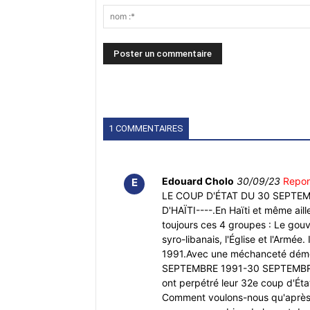
1 COMMENTAIRES
Edouard Cholo
30/09/23
Repo
E
LE COUP D'ÉTAT DU 30 SEPTEM
D'HAÏTI----.En Haïti et même aill
toujours ces 4 groupes : Le gouv
syro-libanais, l'Église et l'Armée
1991.Avec une méchanceté démon
SEPTEMBRE 1991-30 SEPTEMBRE 2
ont perpétré leur 32e coup d'État,
Comment voulons-nous qu'après t