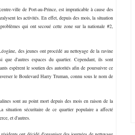
ntre-ville de Port-au-Prince, est impraticable à cause des
alysent les activités. En effet, depuis des mois, la situation
problèmes qui ont secoué cette zone sur la nationale #2,
l Léogâne, des jeunes ont procédé au nettoyage de la ravine
que d'autres espaces du quartier. Cependant, ils sont
nts espèrent le soutien des autorités afin de poursuivre ce
 traverser le Boulevard Harry Truman, connu sous le nom de
alines sont au point mort depuis des mois en raison de la
a situation sécuritaire de ce quartier populaire a affecté
rce, et d'autres.
résidents ont décidé d'organiser des journées de nettoyage