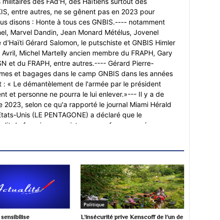
 militaires des FAd'H, des Haïtiens surtout des
S, entre autres, ne se gênent pas en 2023 pour
Nous disons : Honte à tous ces GNBIS.---- notamment
el, Marvel Dandin, Jean Monard Métélus, Jovenel
ée d'Haïti Gérard Salomon, le putschiste et GNBIS Himler
Avril, Michel Martelly ancien membre du FRAPH, Gary
SN et du FRAPH, entre autres.---- Gérard Pierre-
rmes et bagages dans le camp GNBIS dans les années
it : « Le démantèlement de l'armée par le président
ent et personne ne pourra le lui enlever.»--- Il y a de
e 2023, selon ce qu'a rapporté le journal Miami Hérald
 États-Unis (LE PENTAGONE) a déclaré que le
rdit de fournir une assistance aux forces armées
e le gouvernement de facto du laquais Ariel Henry,
d’État, a été contraint il y a deux (2) ans de remettre
s armées à la police nationale d’Haïti malgré l’achat
fonds du régime de Jovenel Moïse et l’obtention
torités américaines», a écrit le journal Miami Herald.---
au pouvoir, soit du 7 février 1991 au 30 septembre 1991,
ne direction. Il y avait un début d'amélioration, donc
Politique
e.---- 4)-Le Nouvelliste du 24 novembre 2009 écrit : «
ensibilise
L’insécurité prive Kenscoff de l’un de
ristide à la présidence de la République en février