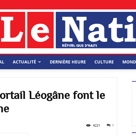
AL
ACTUALITÉ
DERNIÈRE HEURE
CULTURE
MOND
ortail Léogâne font le
ne
4221
1