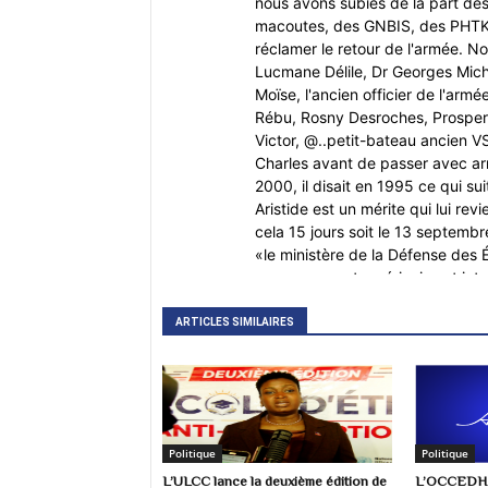
nous avons subies de la part des
macoutes, des GNBIS, des PHTKI
réclamer le retour de l'armée. 
Lucmane Délile, Dr Georges Mich
Moïse, l'ancien officier de l'arm
Rébu, Rosny Desroches, Prosper 
Victor, @..petit-bateau ancien V
Charles avant de passer avec a
2000, il disait en 1995 ce qui su
Aristide est un mérite qui lui revi
cela 15 jours soit le 13 septembr
«le ministère de la Défense des
gouvernement américain est inte
d’Haïti ».---- Rappelons nous qu
«sous la pression du département 
ARTICLES SIMILAIRES
les armes achetées pour les force
des armes provient des propres 
préalable de l’approbation des au
- Pendant les 7 mois d'Aristide 
les choses avançaient dans la bon
Politique
Politique
une lueur d'espoir pour le peupl
L’ULCC lance la deuxième édition de
L’OCCEDH s
Avec l'arrivée de Jean-Bertrand A