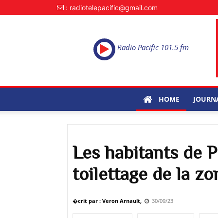
: radiotelepacific@gmail.com
Radio Pacific 101.5 fm
HOME
JOURN
Les habitants de P
toilettage de la zo
�crit par : Veron Arnault,
30/09/23