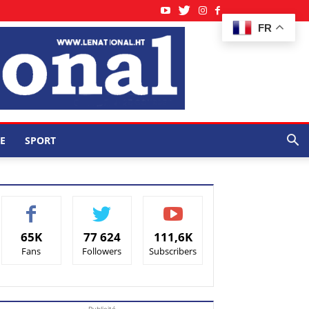
FR
E
SPORT
65K
77 624
111,6K
Fans
Followers
Subscribers