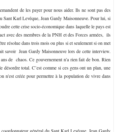
 demandent de les payer pour nous aider. Ils ne sont pas des
du Sant Karl Levêque, Jean Gardy Maisonneuve. Pour lui, si
soudre cette crise socio-économique dans laquelle le pays est
ntact avec des membres de la PNH et des Forces armées, ils
être résolue dans trois mois ou plus si et seulement si on met
fait savoir Jean Gardy Maisonneuve lors de cette interview.
 ans de chaos. Ce gouvernement n'a rien fait de bon. Rien
 le désordre total. C’est comme si ces gens ont un plan, une
on n'est créée pour permettre à la population de vivre dans
le coordonnateur général du Sant Karl Levêque, Jean Gardy