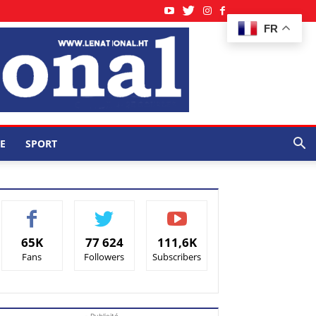
FR
E
SPORT
65K
77 624
111,6K
Fans
Followers
Subscribers