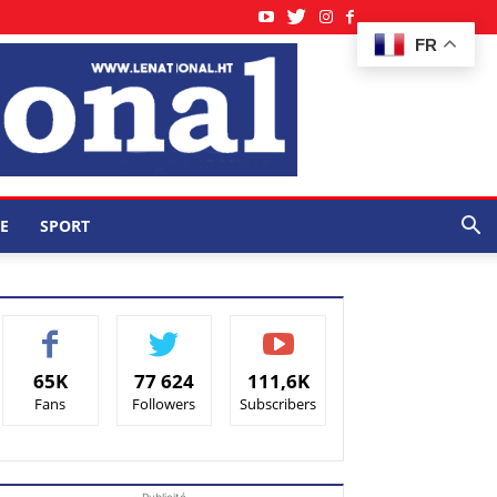
FR
E
SPORT
65K
77 624
111,6K
Fans
Followers
Subscribers