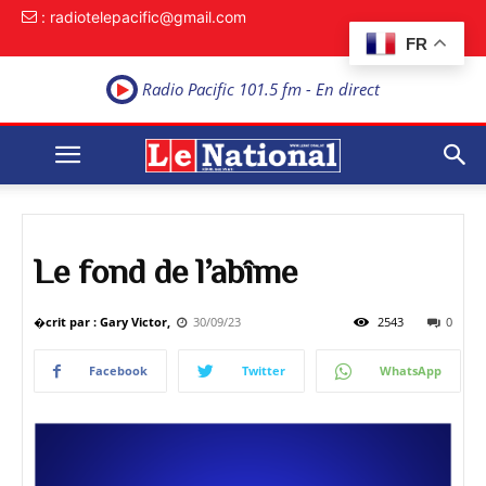
: radiotelepacific@gmail.com
FR
Radio Pacific 101.5 fm - En direct
Le fond de l’abîme
�crit par : Gary Victor,
30/09/23
2543
0
Facebook
Twitter
WhatsApp