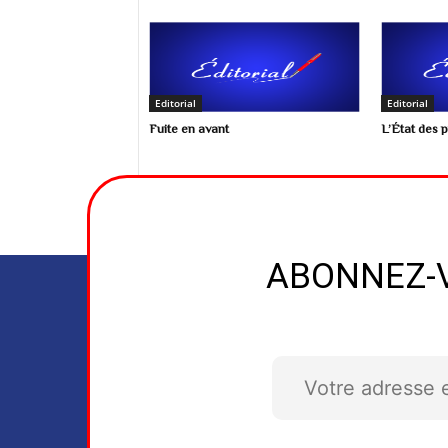
Editorial
Editorial
Fuite en avant
L’État des 
ABONNEZ-V