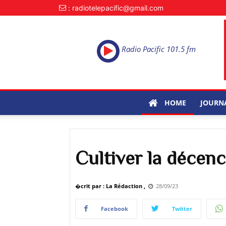
: radiotelepacific@gmail.com
Radio Pacific 101.5 fm
HOME
JOURN
Cultiver la décen
�crit par : La Rédaction ,
28/09/23
Facebook
Twitter