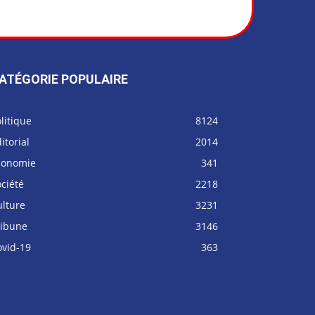
ATÉGORIE POPULAIRE
litique
8124
itorial
2014
conomie
341
ciété
2218
ulture
3231
ribune
3146
ovid-19
363