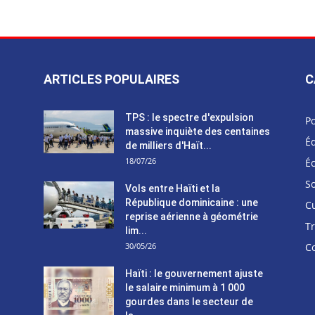
ARTICLES POPULAIRES
C
TPS : le spectre d'expulsion
Po
massive inquiète des centaines
Éd
de milliers d'Haït...
18/07/26
É
So
Vols entre Haïti et la
République dominicaine : une
C
reprise aérienne à géométrie
T
lim...
30/05/26
C
Haïti : le gouvernement ajuste
le salaire minimum à 1 000
gourdes dans le secteur de