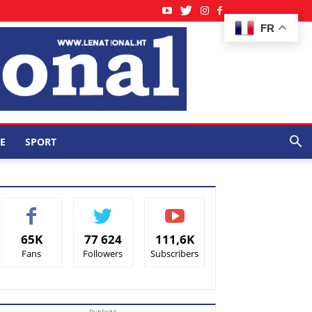
FR
E
SPORT
65K
77 624
111,6K
Fans
Followers
Subscribers