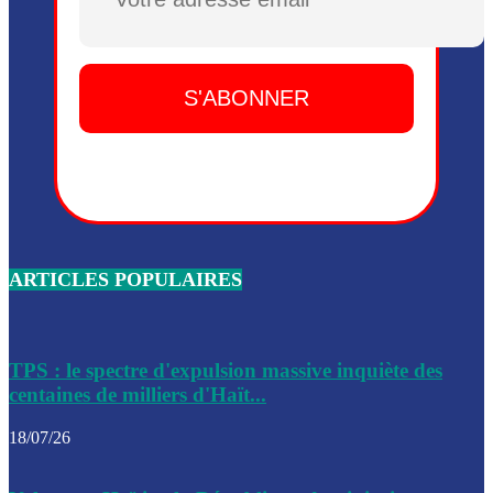
Plusieurs drones explosifs ont été largués dans la zone de 
Dieu, le mardi 2 juin.
Leslie Voltaire annonce la remise du pouvoir le 7 février, s
du 3 avril 2024
Médecins Sans Frontières (MSF) annonce la suspension de 
à Bel-Air
Nouveau Numéro d’Identification pour toute demande ou
renouvellement de passeport en Haïti
ARTICLES POPULAIRES
Le consul haïtien à Santiago démissionne, dénonçant les dif
migratoires des Haïtiens
Les forces de l’ordre ont lancé une vaste opération dans le
de Bel-Air et Bas-Delmas
TPS : le spectre d'expulsion massive inquiète des
centaines de milliers d'Haït...
Les forces de l’ordre ont réussi à neutraliser plusieurs ban
cadre d’une opération
18/07/26
Le CEP a publié mardi le nouveau calendrier électoral pour