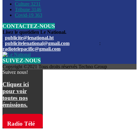
Culture
3231
Les funérailles du journaliste Jimmy Jean tué lors de l’atta
Tribune
3146
par les bandits
Covid-19
363
CONTACTEZ-NOUS
Des échanges de tirs entre les forces de l’ordre et des ban
signalés, mercredi
Lisez le quotidien Le National.
:
publicite@lenational.ht
:
publicitelenational@gmail.com
:
L’ancien directeur general de la police nationale d’Haiti, M
radiotelepacific@gmail.com
a été intronisé, mardi
SUIVEZ-NOUS
L’ex député Prophane Victor sous les verrous de la PNH. Il a
Copyright ©2021 Tous droits réservés Techno Group
dimanche par la DCPJ
Suivez nous!
Plus de 700 nouveaux policiers ont été gradués, vendredi, 
Cliquez ici
de Police nationale d’Haiti
pour voir
toutes nos
Le gouvernement américain a décidé de rembourser les fr
émissions.
dossier pour près de 100.000 migrants
La commission municipale de Pétion-Ville informe avoir pri
Radio Télé
mesures pour renforcer la sécurité
Pacific sur
L’Administration fédérale de l’Aviation (FAA) a atténué l’int