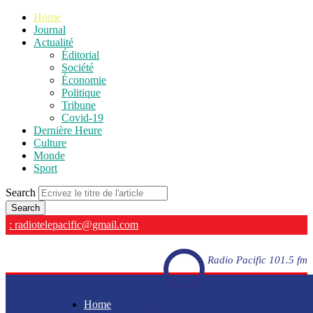
Home
Journal
Actualité
Éditorial
Société
Économie
Politique
Tribune
Covid-19
Dernière Heure
Culture
Monde
Sport
Search
: radiotelepacific@gmail.com
Radio Pacific 101.5 fm
Home
Radio Pacific 101.5 fm - En direct