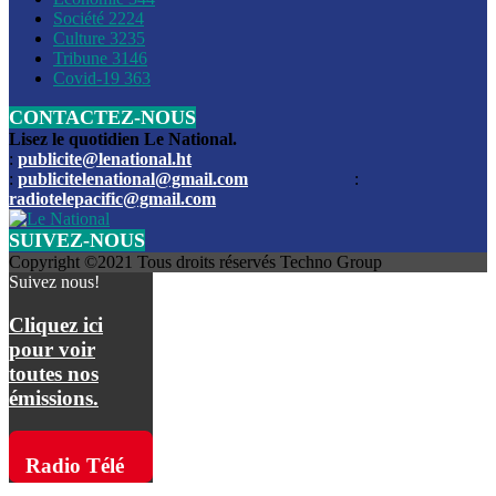
Société
2224
Culture
3235
Les funérailles du journaliste Jimmy Jean tué lors de l’atta
Tribune
3146
par les bandits
Covid-19
363
CONTACTEZ-NOUS
Des échanges de tirs entre les forces de l’ordre et des ban
signalés, mercredi
Lisez le quotidien Le National.
:
publicite@lenational.ht
:
publicitelenational@gmail.com
:
L’ancien directeur general de la police nationale d’Haiti, M
radiotelepacific@gmail.com
a été intronisé, mardi
SUIVEZ-NOUS
L’ex député Prophane Victor sous les verrous de la PNH. Il a
Copyright ©2021 Tous droits réservés Techno Group
dimanche par la DCPJ
Suivez nous!
Plus de 700 nouveaux policiers ont été gradués, vendredi, 
Cliquez ici
de Police nationale d’Haiti
pour voir
toutes nos
Le gouvernement américain a décidé de rembourser les fr
émissions.
dossier pour près de 100.000 migrants
La commission municipale de Pétion-Ville informe avoir pri
Radio Télé
mesures pour renforcer la sécurité