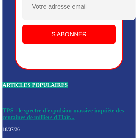
Plusieurs drones explosifs ont été largués dans la zone de 
Dieu, le mardi 2 juin.
Leslie Voltaire annonce la remise du pouvoir le 7 février, s
du 3 avril 2024
Médecins Sans Frontières (MSF) annonce la suspension de 
à Bel-Air
Nouveau Numéro d’Identification pour toute demande ou
renouvellement de passeport en Haïti
ARTICLES POPULAIRES
Le consul haïtien à Santiago démissionne, dénonçant les dif
migratoires des Haïtiens
Les forces de l’ordre ont lancé une vaste opération dans le
de Bel-Air et Bas-Delmas
TPS : le spectre d'expulsion massive inquiète des
centaines de milliers d'Haït...
Les forces de l’ordre ont réussi à neutraliser plusieurs ban
cadre d’une opération
18/07/26