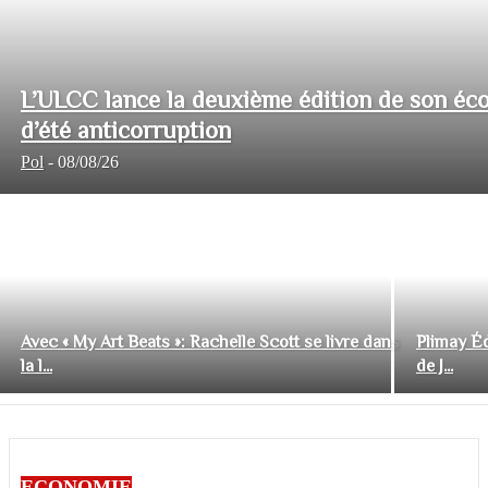
L’ULCC lance la deuxième édition de son éco
d’été anticorruption
Pol
-
08/08/26
Avec « My Art Beats »: Rachelle Scott se livre dans
Plimay Éd
la l...
de J...
ECONOMIE