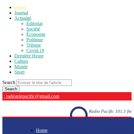
Home
Journal
Actualité
Éditorial
Société
Économie
Politique
Tribune
Covid-19
Dernière Heure
Culture
Monde
Sport
Search
: radiotelepacific@gmail.com
Radio Pacific 101.5 fm
Home
Radio Pacific 101.5 fm - En direct