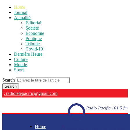
Home
Journal
Actualité
Éditorial
Société
Économie
Politique
Tribune
Covid-19
Dernière Heure
Culture
Monde
Sport
Search
: radiotelepacific@gmail.com
Radio Pacific 101.5 fm
Home
Radio Pacific 101.5 fm - En direct