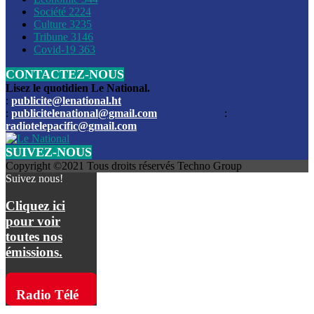
Société
2224
Culture
3235
Les funérailles du journaliste Jimmy Jean tué lors de l’atta
Tribune
3146
par les bandits
Covid-19
363
CONTACTEZ-NOUS
Des échanges de tirs entre les forces de l’ordre et des ban
signalés, mercredi
Lisez le quotidien Le National.
:
publicite@lenational.ht
:
publicitelenational@gmail.com
:
L’ancien directeur general de la police nationale d’Haiti, M
radiotelepacific@gmail.com
a été intronisé, mardi
SUIVEZ-NOUS
L’ex député Prophane Victor sous les verrous de la PNH. Il a
Copyright ©2021 Tous droits réservés Techno Group
dimanche par la DCPJ
Suivez nous!
Plus de 700 nouveaux policiers ont été gradués, vendredi, 
Cliquez ici
de Police nationale d’Haiti
pour voir
toutes nos
Le gouvernement américain a décidé de rembourser les fr
émissions.
dossier pour près de 100.000 migrants
La commission municipale de Pétion-Ville informe avoir pri
Radio Télé
mesures pour renforcer la sécurité