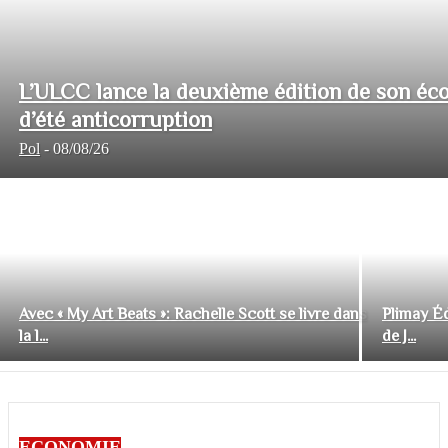
L’ULCC lance la deuxième édition de son éco
d’été anticorruption
Pol
-
08/08/26
Avec « My Art Beats »: Rachelle Scott se livre dans
Plimay Éd
la l...
de J...
ECONOMIE