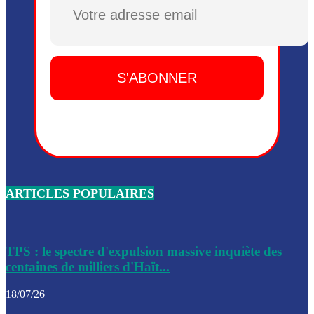
Plusieurs drones explosifs ont été largués dans la zone de 
Dieu, le mardi 2 juin.
Leslie Voltaire annonce la remise du pouvoir le 7 février, s
du 3 avril 2024
Médecins Sans Frontières (MSF) annonce la suspension de 
à Bel-Air
Nouveau Numéro d’Identification pour toute demande ou
renouvellement de passeport en Haïti
ARTICLES POPULAIRES
Le consul haïtien à Santiago démissionne, dénonçant les dif
migratoires des Haïtiens
Les forces de l’ordre ont lancé une vaste opération dans le
de Bel-Air et Bas-Delmas
TPS : le spectre d'expulsion massive inquiète des
centaines de milliers d'Haït...
Les forces de l’ordre ont réussi à neutraliser plusieurs ban
cadre d’une opération
18/07/26