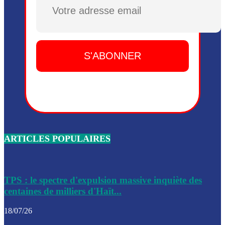
Plusieurs drones explosifs ont été largués dans la zone de 
Dieu, le mardi 2 juin.
Leslie Voltaire annonce la remise du pouvoir le 7 février, s
du 3 avril 2024
Médecins Sans Frontières (MSF) annonce la suspension de 
à Bel-Air
Nouveau Numéro d’Identification pour toute demande ou
renouvellement de passeport en Haïti
ARTICLES POPULAIRES
Le consul haïtien à Santiago démissionne, dénonçant les dif
migratoires des Haïtiens
Les forces de l’ordre ont lancé une vaste opération dans le
de Bel-Air et Bas-Delmas
TPS : le spectre d'expulsion massive inquiète des
centaines de milliers d'Haït...
Les forces de l’ordre ont réussi à neutraliser plusieurs ban
cadre d’une opération
18/07/26