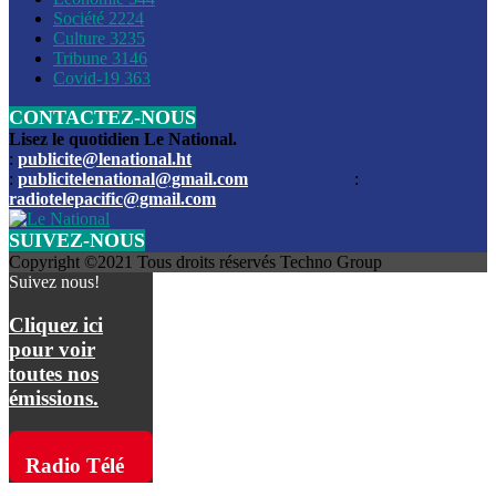
Société
2224
Culture
3235
Les funérailles du journaliste Jimmy Jean tué lors de l’atta
Tribune
3146
par les bandits
Covid-19
363
CONTACTEZ-NOUS
Des échanges de tirs entre les forces de l’ordre et des ban
signalés, mercredi
Lisez le quotidien Le National.
:
publicite@lenational.ht
:
publicitelenational@gmail.com
:
L’ancien directeur general de la police nationale d’Haiti, M
radiotelepacific@gmail.com
a été intronisé, mardi
SUIVEZ-NOUS
L’ex député Prophane Victor sous les verrous de la PNH. Il a
Copyright ©2021 Tous droits réservés Techno Group
dimanche par la DCPJ
Suivez nous!
Plus de 700 nouveaux policiers ont été gradués, vendredi, 
Cliquez ici
de Police nationale d’Haiti
pour voir
toutes nos
Le gouvernement américain a décidé de rembourser les fr
émissions.
dossier pour près de 100.000 migrants
La commission municipale de Pétion-Ville informe avoir pri
Radio Télé
mesures pour renforcer la sécurité