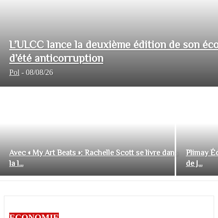
L’ULCC lance la deuxième édition de son éco
d’été anticorruption
Pol
-
08/08/26
Avec « My Art Beats »: Rachelle Scott se livre dans
Plimay Éd
la l...
de J...
ECONOMIE