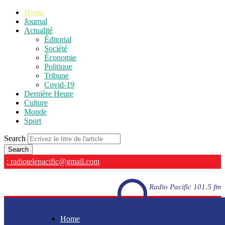
Home
Journal
Actualité
Éditorial
Société
Économie
Politique
Tribune
Covid-19
Dernière Heure
Culture
Monde
Sport
Search
: radiotelepacific@gmail.com
Radio Pacific 101.5 fm
Home
Radio Pacific 101.5 fm - En direct