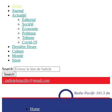
Home
Journal
Actualité
Éditorial
Société
Économie
Politique
Tribune
Covid-19
Dernière Heure
Culture
Monde
Sport
Search
: radiotelepacific@gmail.com
Radio Pacific 101.5 fm
Home
Radio Pacific 101.5 fm - En direct