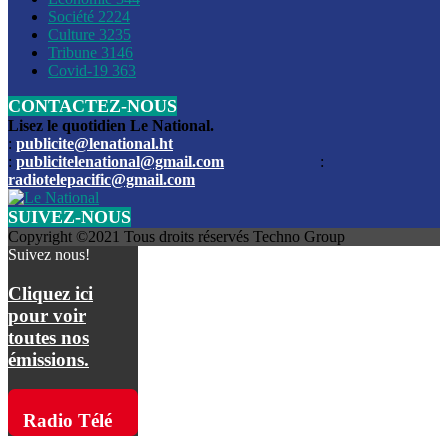
Société
2224
Culture
3235
Les funérailles du journaliste Jimmy Jean tué lors de l’atta
Tribune
3146
par les bandits
Covid-19
363
CONTACTEZ-NOUS
Des échanges de tirs entre les forces de l’ordre et des ban
signalés, mercredi
Lisez le quotidien Le National.
:
publicite@lenational.ht
:
publicitelenational@gmail.com
:
L’ancien directeur general de la police nationale d’Haiti, M
radiotelepacific@gmail.com
a été intronisé, mardi
SUIVEZ-NOUS
L’ex député Prophane Victor sous les verrous de la PNH. Il a
Copyright ©2021 Tous droits réservés Techno Group
dimanche par la DCPJ
Suivez nous!
Plus de 700 nouveaux policiers ont été gradués, vendredi, 
Cliquez ici
de Police nationale d’Haiti
pour voir
toutes nos
Le gouvernement américain a décidé de rembourser les fr
émissions.
dossier pour près de 100.000 migrants
La commission municipale de Pétion-Ville informe avoir pri
Radio Télé
mesures pour renforcer la sécurité