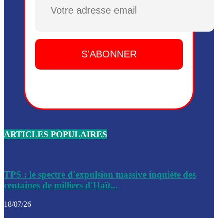
Plusieurs drones explosifs ont été largués dans la zone de 
Dieu, le mardi 2 juin.
Leslie Voltaire annonce la remise du pouvoir le 7 février, s
du 3 avril 2024
Médecins Sans Frontières (MSF) annonce la suspension de 
à Bel-Air
Nouveau Numéro d’Identification pour toute demande ou
renouvellement de passeport en Haïti
ARTICLES POPULAIRES
Le consul haïtien à Santiago démissionne, dénonçant les dif
migratoires des Haïtiens
Les forces de l’ordre ont lancé une vaste opération dans le
de Bel-Air et Bas-Delmas
TPS : le spectre d'expulsion massive inquiète des
centaines de milliers d'Haït...
Les forces de l’ordre ont réussi à neutraliser plusieurs ban
cadre d’une opération
18/07/26