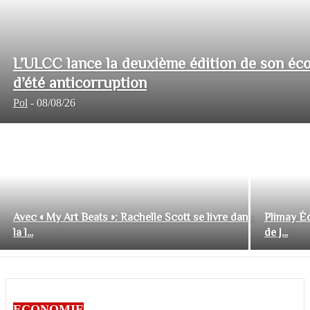
L’ULCC lance la deuxième édition de son éco
d’été anticorruption
Pol
-
08/08/26
Avec « My Art Beats »: Rachelle Scott se livre dans
Plimay Éd
la l...
de J...
ECONOMIE