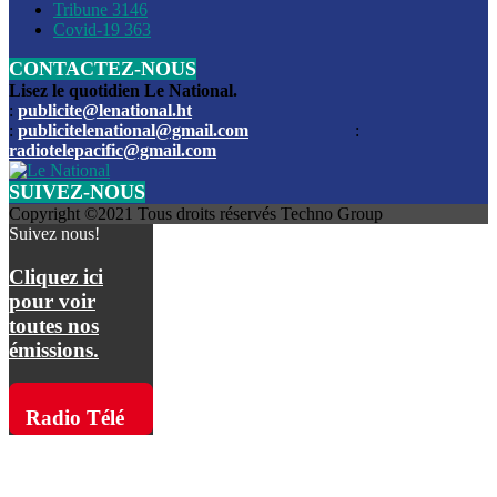
Les funérailles du journaliste Jimmy Jean tué lors de l’atta
Tribune
3146
par les bandits
Covid-19
363
CONTACTEZ-NOUS
Des échanges de tirs entre les forces de l’ordre et des ban
signalés, mercredi
Lisez le quotidien Le National.
:
publicite@lenational.ht
:
publicitelenational@gmail.com
:
L’ancien directeur general de la police nationale d’Haiti, M
radiotelepacific@gmail.com
a été intronisé, mardi
SUIVEZ-NOUS
L’ex député Prophane Victor sous les verrous de la PNH. Il a
Copyright ©2021 Tous droits réservés Techno Group
dimanche par la DCPJ
Suivez nous!
Plus de 700 nouveaux policiers ont été gradués, vendredi, 
Cliquez ici
de Police nationale d’Haiti
pour voir
toutes nos
Le gouvernement américain a décidé de rembourser les fr
émissions.
dossier pour près de 100.000 migrants
La commission municipale de Pétion-Ville informe avoir pri
Radio Télé
mesures pour renforcer la sécurité
Pacific sur
L’Administration fédérale de l’Aviation (FAA) a atténué l’int
vols vers Haïti