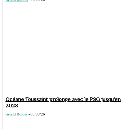
Océane Toussaint prolonge avec le PSG jusqu’en
2028
Gérald Bordes
-
06/08/26