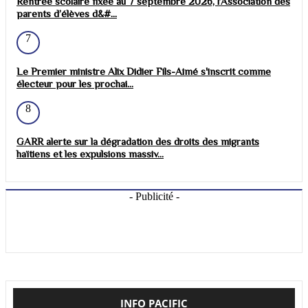
Rentrée scolaire fixée au 7 septembre 2026, l’Association des
parents d’élèves d&#...
7
Le Premier ministre Alix Didier Fils-Aimé s'inscrit comme
électeur pour les prochai...
8
GARR alerte sur la dégradation des droits des migrants
haïtiens et les expulsions massiv...
- Publicité -
INFO PACIFIC