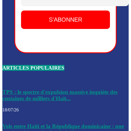
Dieu, le mardi 2 juin.
Leslie Voltaire annonce la remise du pouvoir le 7 février, s
du 3 avril 2024
Médecins Sans Frontières (MSF) annonce la suspension de 
à Bel-Air
Nouveau Numéro d’Identification pour toute demande ou
renouvellement de passeport en Haïti
ARTICLES POPULAIRES
Le consul haïtien à Santiago démissionne, dénonçant les dif
migratoires des Haïtiens
Les forces de l’ordre ont lancé une vaste opération dans le
de Bel-Air et Bas-Delmas
TPS : le spectre d'expulsion massive inquiète des
centaines de milliers d'Haït...
Les forces de l’ordre ont réussi à neutraliser plusieurs ban
cadre d’une opération
18/07/26
Le CEP a publié mardi le nouveau calendrier électoral pour
Vols entre Haïti et la République dominicaine : une
l’organisation des élections dans le pays