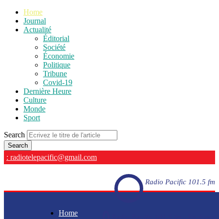
Home
Journal
Actualité
Éditorial
Société
Économie
Politique
Tribune
Covid-19
Dernière Heure
Culture
Monde
Sport
Search
: radiotelepacific@gmail.com
Radio Pacific 101.5 fm
Home
Radio Pacific 101.5 fm - En direct