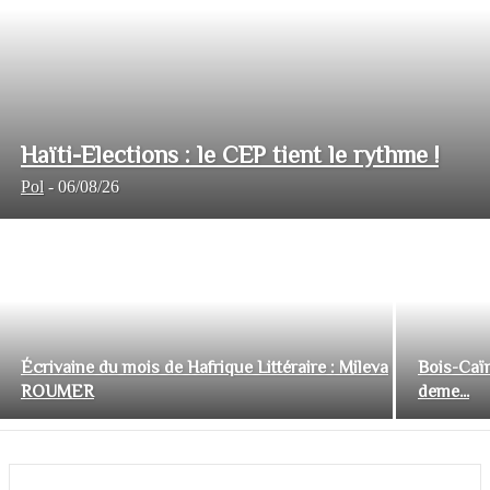
Haïti-Elections : le CEP tient le rythme !
Pol
-
06/08/26
Écrivaine du mois de Hafrique Littéraire : Mileva
Bois-Caïm
ROUMER
deme...