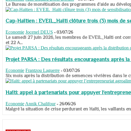
​​​​​​​Le Bureau de monétisation des programmes d’aide au dévelo
Cap-Haïtien : EVEIL_Haïti clôture trois (3) mois de sen
Economie
Jocenel DEUS
-
03/07/26
Le samedi 27 juin 2026, les membres de EVEIL_Haïti ont convié
et 22 A...
Projet PARSA : Des résultats encourageants après la 
Economie
Frantzou Laguerre
-
03/07/26
​​​​​​​Six mois après la distribution de semences vivrières dans 
Haïti: appel à partenariats pour appuyer l’entreprene
Economie
Annik Chalifour
-
26/06/26
​​​​​​​Malgré la situation de crise perdurant en Haïti, les vailla