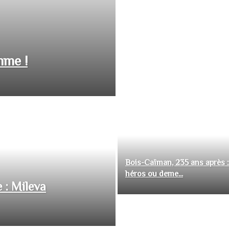
hme !
Bois-Caïman, 235 ans après :
héros ou deme...
 : Mileva