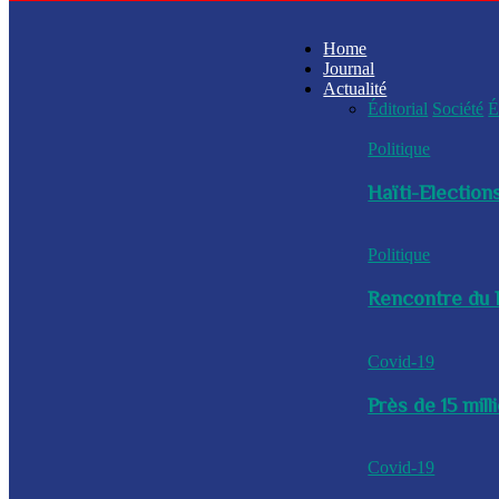
Home
Journal
Actualité
Éditorial
Société
É
Politique
Haïti-Elections
Politique
Rencontre du P
Covid-19
Près de 15 mil
Covid-19