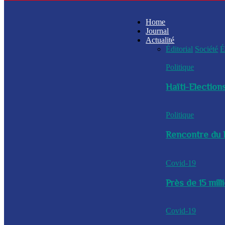
Home
Journal
Actualité
Éditorial
Société
É
Politique
Haïti-Elections
Politique
Rencontre du P
Covid-19
Près de 15 mil
Covid-19