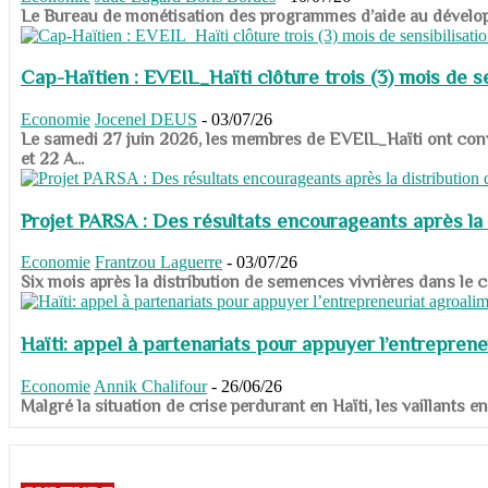
​​​​​​​Le Bureau de monétisation des programmes d’aide au dévelo
Cap-Haïtien : EVEIL_Haïti clôture trois (3) mois de sen
Economie
Jocenel DEUS
-
03/07/26
Le samedi 27 juin 2026, les membres de EVEIL_Haïti ont convié
et 22 A...
Projet PARSA : Des résultats encourageants après la 
Economie
Frantzou Laguerre
-
03/07/26
​​​​​​​Six mois après la distribution de semences vivrières dans 
Haïti: appel à partenariats pour appuyer l’entreprene
Economie
Annik Chalifour
-
26/06/26
​​​​​​​Malgré la situation de crise perdurant en Haïti, les vailla