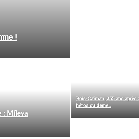
hme !
Bois-Caïman, 235 ans après :
héros ou deme...
 : Mileva