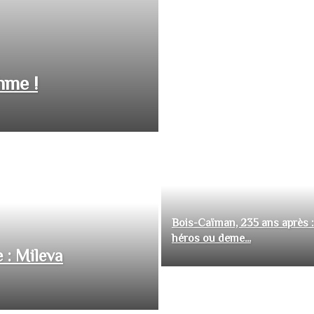
hme !
Bois-Caïman, 235 ans après :
héros ou deme...
 : Mileva