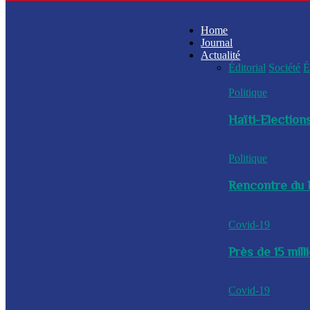
Home
Journal
Actualité
Éditorial
Société
É
Politique
Haïti-Elections
Politique
Rencontre du P
Covid-19
Près de 15 mil
Covid-19