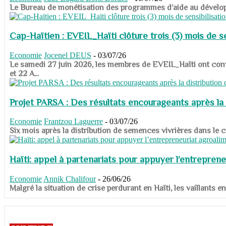
​​​​​​​Le Bureau de monétisation des programmes d’aide au dévelo
Cap-Haïtien : EVEIL_Haïti clôture trois (3) mois de sen
Economie
Jocenel DEUS
-
03/07/26
Le samedi 27 juin 2026, les membres de EVEIL_Haïti ont convié
et 22 A...
Projet PARSA : Des résultats encourageants après la 
Economie
Frantzou Laguerre
-
03/07/26
​​​​​​​Six mois après la distribution de semences vivrières dans 
Haïti: appel à partenariats pour appuyer l’entreprene
Economie
Annik Chalifour
-
26/06/26
​​​​​​​Malgré la situation de crise perdurant en Haïti, les vailla