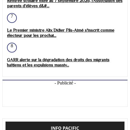
Rentrée scolaire fixée au 7 septembre 2026, l’Association des
parents d’élèves d&#...
7
Le Premier ministre Alix Didier Fils-Aimé s'inscrit comme
électeur pour les prochai...
8
GARR alerte sur la dégradation des droits des migrants
haïtiens et les expulsions massiv...
- Publicité -
INFO PACIFIC