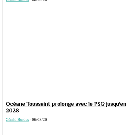
Océane Toussaint prolonge avec le PSG jusqu’en
2028
Gérald Bordes
-
06/08/26