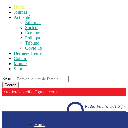
Home
Journal
Actualité
Éditorial
Société
Économie
Politique
Tribune
Covid-19
Dernière Heure
Culture
Monde
Sport
Search
: radiotelepacific@gmail.com
Radio Pacific 101.5 fm
Home
Radio Pacific 101.5 fm - En direct