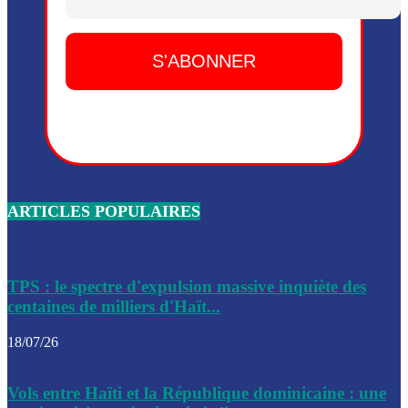
Dieu, le mardi 2 juin.
Leslie Voltaire annonce la remise du pouvoir le 7 février, s
du 3 avril 2024
Médecins Sans Frontières (MSF) annonce la suspension de 
à Bel-Air
Nouveau Numéro d’Identification pour toute demande ou
renouvellement de passeport en Haïti
ARTICLES POPULAIRES
Le consul haïtien à Santiago démissionne, dénonçant les dif
migratoires des Haïtiens
Les forces de l’ordre ont lancé une vaste opération dans le
de Bel-Air et Bas-Delmas
TPS : le spectre d'expulsion massive inquiète des
centaines de milliers d'Haït...
Les forces de l’ordre ont réussi à neutraliser plusieurs ban
cadre d’une opération
18/07/26
Le CEP a publié mardi le nouveau calendrier électoral pour
Vols entre Haïti et la République dominicaine : une
l’organisation des élections dans le pays