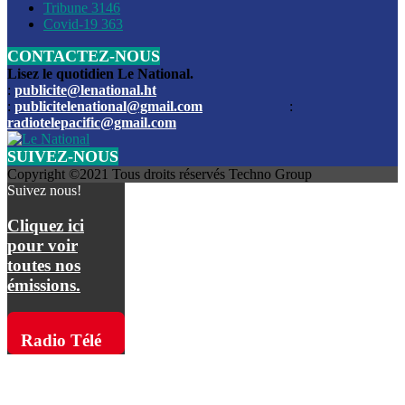
Les funérailles du journaliste Jimmy Jean tué lors de l’atta
Tribune
3146
par les bandits
Covid-19
363
CONTACTEZ-NOUS
Des échanges de tirs entre les forces de l’ordre et des ban
signalés, mercredi
Lisez le quotidien Le National.
:
publicite@lenational.ht
:
publicitelenational@gmail.com
:
L’ancien directeur general de la police nationale d’Haiti, M
radiotelepacific@gmail.com
a été intronisé, mardi
SUIVEZ-NOUS
L’ex député Prophane Victor sous les verrous de la PNH. Il a
Copyright ©2021 Tous droits réservés Techno Group
dimanche par la DCPJ
Suivez nous!
Plus de 700 nouveaux policiers ont été gradués, vendredi, 
Cliquez ici
de Police nationale d’Haiti
pour voir
toutes nos
Le gouvernement américain a décidé de rembourser les fr
émissions.
dossier pour près de 100.000 migrants
La commission municipale de Pétion-Ville informe avoir pri
Radio Télé
mesures pour renforcer la sécurité
Pacific sur
L’Administration fédérale de l’Aviation (FAA) a atténué l’int
vols vers Haïti