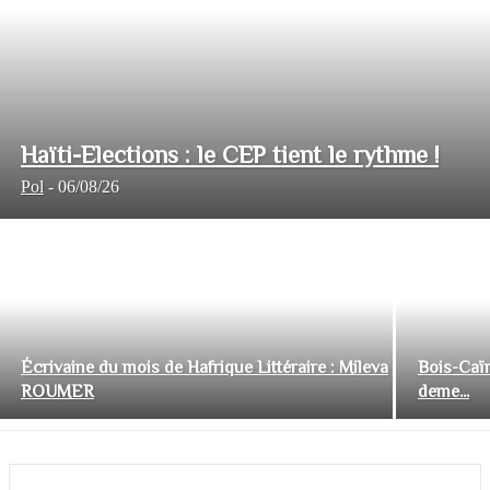
Haïti-Elections : le CEP tient le rythme !
Pol
-
06/08/26
Écrivaine du mois de Hafrique Littéraire : Mileva
Bois-Caïm
ROUMER
deme...