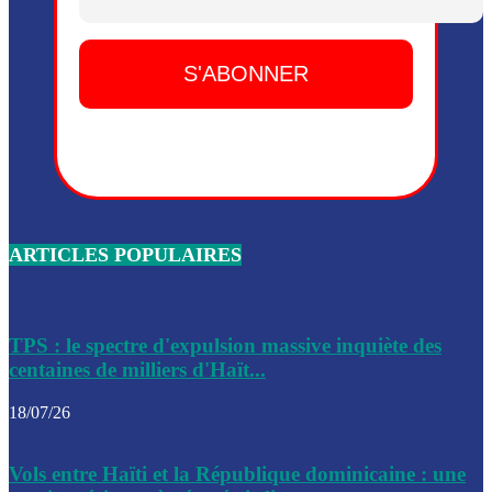
Dieu, le mardi 2 juin.
Leslie Voltaire annonce la remise du pouvoir le 7 février, s
du 3 avril 2024
Médecins Sans Frontières (MSF) annonce la suspension de 
à Bel-Air
Nouveau Numéro d’Identification pour toute demande ou
renouvellement de passeport en Haïti
ARTICLES POPULAIRES
Le consul haïtien à Santiago démissionne, dénonçant les dif
migratoires des Haïtiens
Les forces de l’ordre ont lancé une vaste opération dans le
de Bel-Air et Bas-Delmas
TPS : le spectre d'expulsion massive inquiète des
centaines de milliers d'Haït...
Les forces de l’ordre ont réussi à neutraliser plusieurs ban
cadre d’une opération
18/07/26
Le CEP a publié mardi le nouveau calendrier électoral pour
Vols entre Haïti et la République dominicaine : une
l’organisation des élections dans le pays