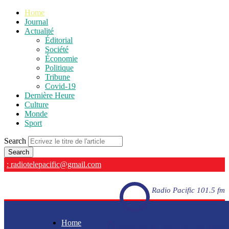
Home
Journal
Actualité
Éditorial
Société
Économie
Politique
Tribune
Covid-19
Dernière Heure
Culture
Monde
Sport
Search
: radiotelepacific@gmail.com
Radio Pacific 101.5 fm
Home
Radio Pacific 101.5 fm - En direct