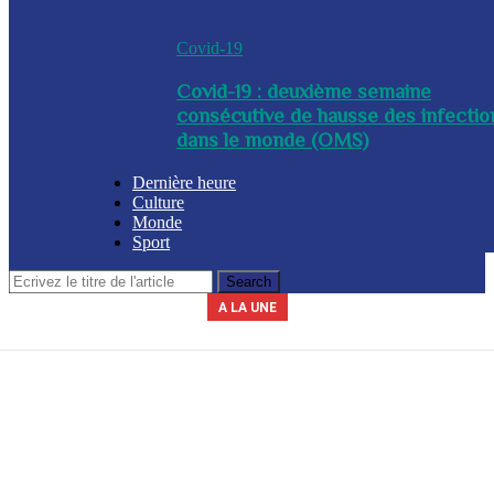
Covid-19
Covid-19 : deuxième semaine
consécutive de hausse des infectio
dans le monde (OMS)
Dernière heure
Culture
Monde
Sport
A LA UNE
Le secrétariat général de la présidence indique que la journée du 3 avril
La Commission nationale des marchés publics (CNMP) a été installée
La Police nationale d’Haïti (PNH) a procédé à l’arrestation du nommé,
A l’issue d’une réunion tenue ce mercredi entre plusieurs membres du
Un contingent des forces tchadiennes a été déployé ce mercredi à
ce mercredi par le chef du gouvernement, Alix Didier Fils-Aimé. Dalberg
gouvernement, des mesures ont été adoptées en prévision de la saison
Yves Leroy, pour détention illégale d’armes à feu, lors d’une opération
2026 sera chômée. Les secteurs du commerce, de l’industrie et de
Port-au-Prince, dans le cadre de la Force de répression des gangs
(FRG). Par ailleurs, le diplomate sud-africain Jack Christofides, dé...
cyclonique à venir. Les autorités ont notamment ...
Claude a été nommé coordonnateur de l’institut...
l’éducation seront à l’arr&e...
policière bap...