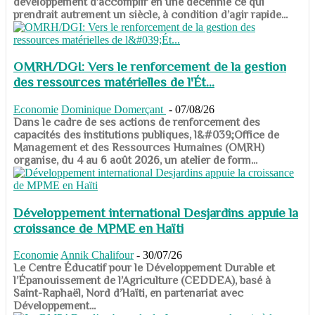
développement d’accomplir en une décennie ce qui
prendrait autrement un siècle, à condition d’agir rapide...
OMRH/DGI: Vers le renforcement de la gestion
des ressources matérielles de l'Ét...
Economie
Dominique Domerçant
-
07/08/26
Dans le cadre de ses actions de renforcement des
capacités des institutions publiques, l&#039;Office de
Management et des Ressources Humaines (OMRH)
organise, du 4 au 6 août 2026, un atelier de form...
Développement international Desjardins appuie la
croissance de MPME en Haïti
Economie
Annik Chalifour
-
30/07/26
​​​​​​​Le Centre Éducatif pour le Développement Durable et
l’Épanouissement de l’Agriculture (CEDDEA), basé à
Saint-Raphaël, Nord d’Haïti, en partenariat avec
Développement...