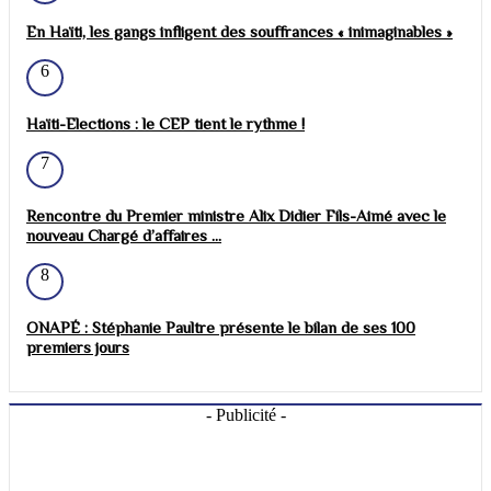
En Haïti, les gangs infligent des souffrances « inimaginables »
6
Haïti-Elections : le CEP tient le rythme !
7
Rencontre du Premier ministre Alix Didier Fils-Aimé avec le
nouveau Chargé d’affaires ...
8
ONAPÉ : Stéphanie Paultre présente le bilan de ses 100
premiers jours
- Publicité -