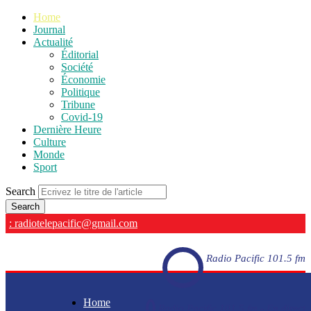
Home
Journal
Actualité
Éditorial
Société
Économie
Politique
Tribune
Covid-19
Dernière Heure
Culture
Monde
Sport
Search
: radiotelepacific@gmail.com
Radio Pacific 101.5 fm
Home
Radio Pacific 101.5 fm - En direct