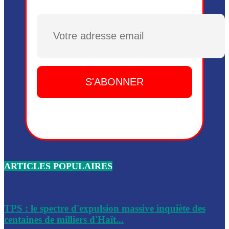
Plusieurs drones explosifs ont été largués dans la zone de 
Dieu, le mardi 2 juin.
Plusieurs drones explosifs ont été largués dans la zone de 
Dieu, le mardi 2 juin.
Leslie Voltaire annonce la remise du pouvoir le 7 février, s
du 3 avril 2024
Médecins Sans Frontières (MSF) annonce la suspension de 
à Bel-Air
Nouveau Numéro d’Identification pour toute demande ou
renouvellement de passeport en Haïti
ARTICLES POPULAIRES
Le consul haïtien à Santiago démissionne, dénonçant les dif
migratoires des Haïtiens
Les forces de l’ordre ont lancé une vaste opération dans le
de Bel-Air et Bas-Delmas
TPS : le spectre d'expulsion massive inquiète des
centaines de milliers d'Haït...