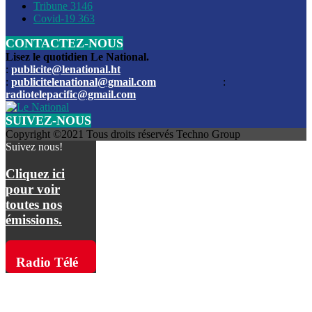
Les funérailles du journaliste Jimmy Jean tué lors de l’atta
Tribune
3146
par les bandits
Covid-19
363
CONTACTEZ-NOUS
Des échanges de tirs entre les forces de l’ordre et des ban
signalés, mercredi
Lisez le quotidien Le National.
:
publicite@lenational.ht
:
publicitelenational@gmail.com
:
L’ancien directeur general de la police nationale d’Haiti, M
radiotelepacific@gmail.com
a été intronisé, mardi
SUIVEZ-NOUS
L’ex député Prophane Victor sous les verrous de la PNH. Il a
Copyright ©2021 Tous droits réservés Techno Group
dimanche par la DCPJ
Suivez nous!
Plus de 700 nouveaux policiers ont été gradués, vendredi, 
Cliquez ici
de Police nationale d’Haiti
pour voir
toutes nos
Le gouvernement américain a décidé de rembourser les fr
émissions.
dossier pour près de 100.000 migrants
La commission municipale de Pétion-Ville informe avoir pri
Radio Télé
mesures pour renforcer la sécurité
Pacific sur
L’Administration fédérale de l’Aviation (FAA) a atténué l’int
vols vers Haïti