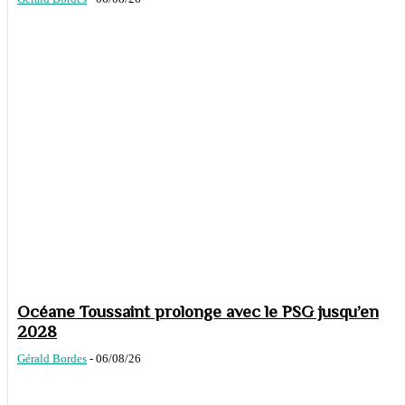
Océane Toussaint prolonge avec le PSG jusqu’en
2028
Gérald Bordes
-
06/08/26