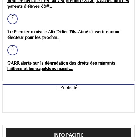
Rentrée scolaire fixée au 7 septembre 2026, l’Association des
parents d’élèves d&#...
7
Le Premier ministre Alix Didier Fils-Aimé s'inscrit comme
électeur pour les prochai...
8
GARR alerte sur la dégradation des droits des migrants
haïtiens et les expulsions massiv...
- Publicité -
INFO PACIFIC