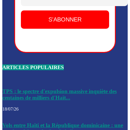
Dieu, le mardi 2 juin.
Leslie Voltaire annonce la remise du pouvoir le 7 février, s
du 3 avril 2024
Médecins Sans Frontières (MSF) annonce la suspension de 
à Bel-Air
Nouveau Numéro d’Identification pour toute demande ou
renouvellement de passeport en Haïti
ARTICLES POPULAIRES
Le consul haïtien à Santiago démissionne, dénonçant les dif
migratoires des Haïtiens
Les forces de l’ordre ont lancé une vaste opération dans le
de Bel-Air et Bas-Delmas
TPS : le spectre d'expulsion massive inquiète des
centaines de milliers d'Haït...
Les forces de l’ordre ont réussi à neutraliser plusieurs ban
cadre d’une opération
18/07/26
Le CEP a publié mardi le nouveau calendrier électoral pour
Vols entre Haïti et la République dominicaine : une
l’organisation des élections dans le pays