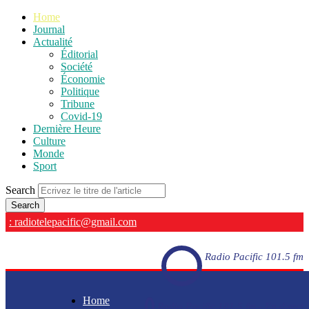
Home
Journal
Actualité
Éditorial
Société
Économie
Politique
Tribune
Covid-19
Dernière Heure
Culture
Monde
Sport
Search
: radiotelepacific@gmail.com
Radio Pacific 101.5 fm
Home
Radio Pacific 101.5 fm - En direct