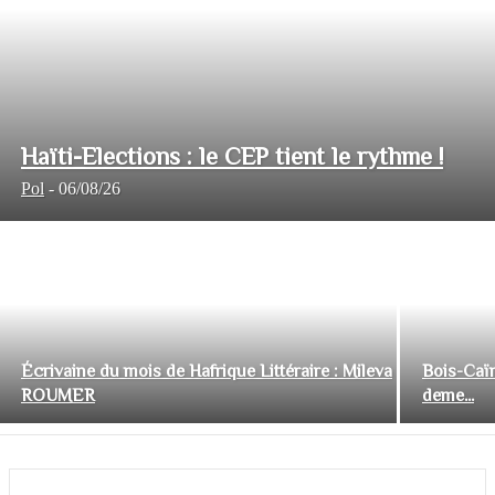
Haïti-Elections : le CEP tient le rythme !
Pol
-
06/08/26
Écrivaine du mois de Hafrique Littéraire : Mileva
Bois-Caïm
ROUMER
deme...