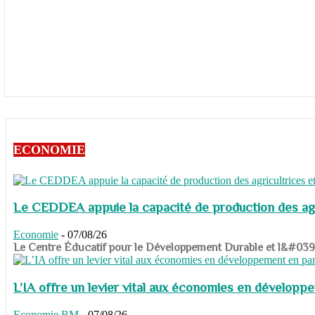
ECONOMIE
Le CEDDEA appuie la capacité de production des agri
Economie
-
07/08/26
​​​​​​​Le Centre Éducatif pour le Développement Durable et l&#
L’IA offre un levier vital aux économies en dévelop
Economie
BM
-
07/08/26