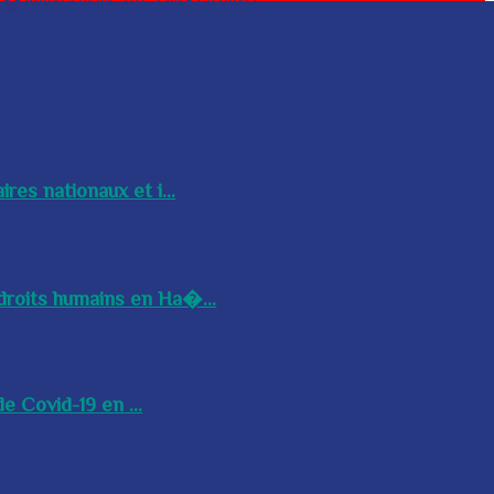
res nationaux et i...
droits humains en Ha�...
e Covid-19 en ...