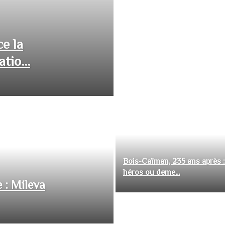
ce la
tio...
Bois-Caïman, 235 ans après :
héros ou deme...
 : Mileva