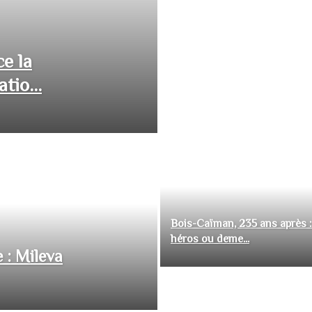
ce la
tio...
Bois-Caïman, 235 ans après :
héros ou deme...
 : Mileva