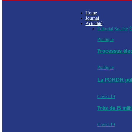
Home
Journal
Actualité
Éditorial
Société
É
Politique
Processus élec
Politique
La POHDH publi
Covid-19
Près de 15 mil
Covid-19