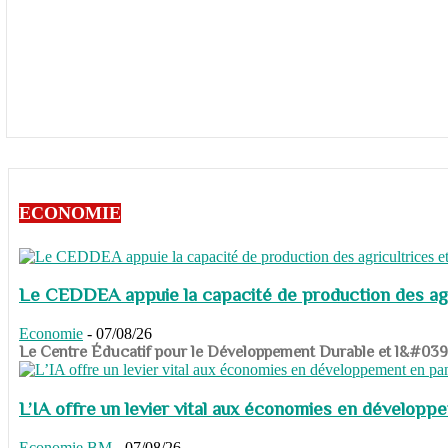
ECONOMIE
Le CEDDEA appuie la capacité de production des agri
Economie
-
07/08/26
​​​​​​​Le Centre Éducatif pour le Développement Durable et l&#
L’IA offre un levier vital aux économies en dévelop
Economie
BM
-
07/08/26