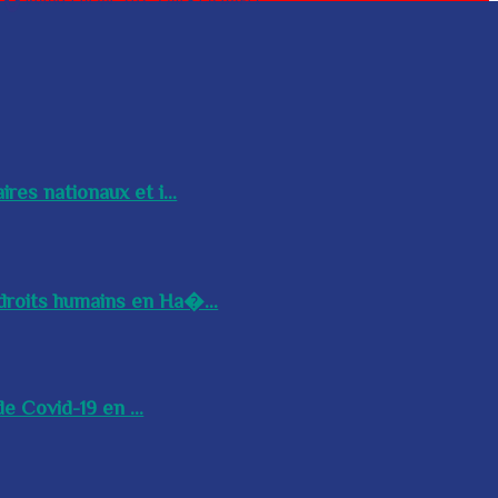
res nationaux et i...
droits humains en Ha�...
e Covid-19 en ...