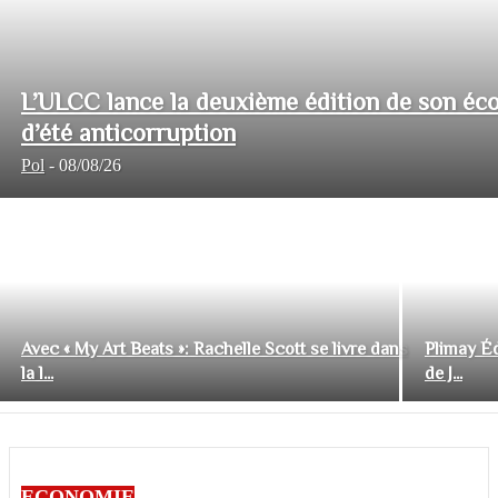
L’ULCC lance la deuxième édition de son éco
d’été anticorruption
Pol
-
08/08/26
Avec « My Art Beats »: Rachelle Scott se livre dans
Plimay Éd
la l...
de J...
ECONOMIE