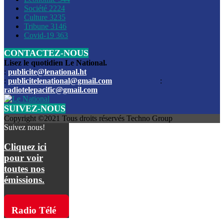
Société
2224
Culture
3235
Les funérailles du journaliste Jimmy Jean tué lors de l’atta
Tribune
3146
par les bandits
Covid-19
363
CONTACTEZ-NOUS
Des échanges de tirs entre les forces de l’ordre et des ban
signalés, mercredi
Lisez le quotidien Le National.
:
publicite@lenational.ht
:
publicitelenational@gmail.com
:
L’ancien directeur general de la police nationale d’Haiti, M
radiotelepacific@gmail.com
a été intronisé, mardi
SUIVEZ-NOUS
L’ex député Prophane Victor sous les verrous de la PNH. Il a
Copyright ©2021 Tous droits réservés Techno Group
dimanche par la DCPJ
Suivez nous!
Plus de 700 nouveaux policiers ont été gradués, vendredi, 
Cliquez ici
de Police nationale d’Haiti
pour voir
toutes nos
Le gouvernement américain a décidé de rembourser les fr
émissions.
dossier pour près de 100.000 migrants
La commission municipale de Pétion-Ville informe avoir pri
Radio Télé
mesures pour renforcer la sécurité