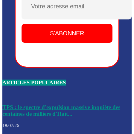
Plusieurs drones explosifs ont été largués dans la zone de 
Dieu, le mardi 2 juin.
Leslie Voltaire annonce la remise du pouvoir le 7 février, s
du 3 avril 2024
Médecins Sans Frontières (MSF) annonce la suspension de 
à Bel-Air
Nouveau Numéro d’Identification pour toute demande ou
renouvellement de passeport en Haïti
ARTICLES POPULAIRES
Le consul haïtien à Santiago démissionne, dénonçant les dif
migratoires des Haïtiens
Les forces de l’ordre ont lancé une vaste opération dans le
de Bel-Air et Bas-Delmas
TPS : le spectre d'expulsion massive inquiète des
centaines de milliers d'Haït...
Les forces de l’ordre ont réussi à neutraliser plusieurs ban
cadre d’une opération
18/07/26