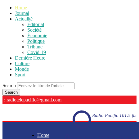
Home
Journal
Actualité
Éditorial
Société
Économie
Politique
Tribune
Covid-19
Dernière Heure
Culture
Monde
Sport
Search
: radiotelepacific@gmail.com
Radio Pacific 101.5 fm
Home
Radio Pacific 101.5 fm - En direct