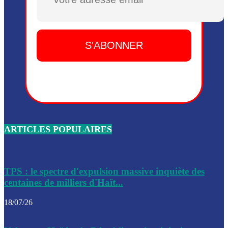
Plusieurs drones explosifs ont été largués dans la zone de 
Dieu, le mardi 2 juin.
Leslie Voltaire annonce la remise du pouvoir le 7 février, s
du 3 avril 2024
Médecins Sans Frontières (MSF) annonce la suspension de 
à Bel-Air
Nouveau Numéro d’Identification pour toute demande ou
renouvellement de passeport en Haïti
ARTICLES POPULAIRES
Le consul haïtien à Santiago démissionne, dénonçant les dif
migratoires des Haïtiens
Les forces de l’ordre ont lancé une vaste opération dans le
de Bel-Air et Bas-Delmas
TPS : le spectre d'expulsion massive inquiète des
centaines de milliers d'Haït...
Les forces de l’ordre ont réussi à neutraliser plusieurs ban
cadre d’une opération
18/07/26
Le CEP a publié mardi le nouveau calendrier électoral pour