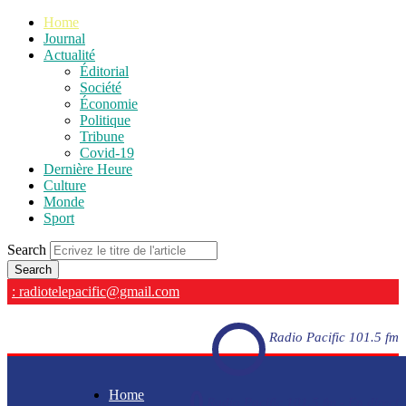
Home
Journal
Actualité
Éditorial
Société
Économie
Politique
Tribune
Covid-19
Dernière Heure
Culture
Monde
Sport
Search
: radiotelepacific@gmail.com
Radio Pacific 101.5 fm
Home
Radio Pacific 101.5 fm - En direct