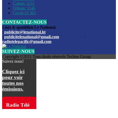
Culture
3231
Les funérailles du journaliste Jimmy Jean tué lors de l’atta
Tribune
3146
par les bandits
Covid-19
363
CONTACTEZ-NOUS
Des échanges de tirs entre les forces de l’ordre et des ban
signalés, mercredi
Lisez le quotidien Le National.
:
publicite@lenational.ht
:
publicitelenational@gmail.com
:
L’ancien directeur general de la police nationale d’Haiti, M
radiotelepacific@gmail.com
a été intronisé, mardi
SUIVEZ-NOUS
L’ex député Prophane Victor sous les verrous de la PNH. Il a
Copyright ©2021 Tous droits réservés Techno Group
dimanche par la DCPJ
Suivez nous!
Plus de 700 nouveaux policiers ont été gradués, vendredi, 
Cliquez ici
de Police nationale d’Haiti
pour voir
toutes nos
Le gouvernement américain a décidé de rembourser les fr
émissions.
dossier pour près de 100.000 migrants
La commission municipale de Pétion-Ville informe avoir pri
Radio Télé
mesures pour renforcer la sécurité
Pacific sur
L’Administration fédérale de l’Aviation (FAA) a atténué l’int