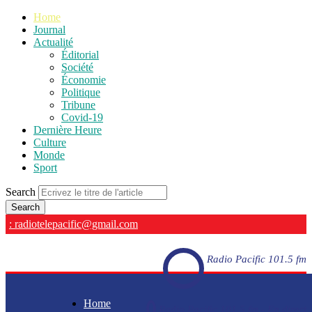
Home
Journal
Actualité
Éditorial
Société
Économie
Politique
Tribune
Covid-19
Dernière Heure
Culture
Monde
Sport
Search
: radiotelepacific@gmail.com
Radio Pacific 101.5 fm
Home
Radio Pacific 101.5 fm - En direct