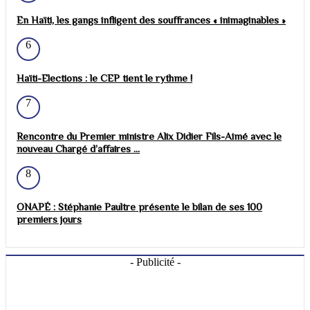
En Haïti, les gangs infligent des souffrances « inimaginables »
6
Haïti-Elections : le CEP tient le rythme !
7
Rencontre du Premier ministre Alix Didier Fils-Aimé avec le
nouveau Chargé d’affaires ...
8
ONAPÉ : Stéphanie Paultre présente le bilan de ses 100
premiers jours
- Publicité -