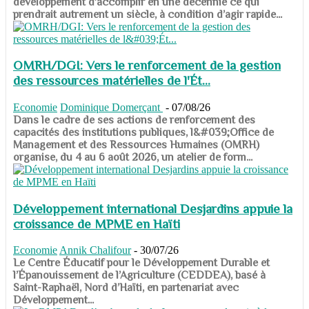
développement d’accomplir en une décennie ce qui
prendrait autrement un siècle, à condition d’agir rapide...
OMRH/DGI: Vers le renforcement de la gestion
des ressources matérielles de l'Ét...
Economie
Dominique Domerçant
-
07/08/26
Dans le cadre de ses actions de renforcement des
capacités des institutions publiques, l&#039;Office de
Management et des Ressources Humaines (OMRH)
organise, du 4 au 6 août 2026, un atelier de form...
Développement international Desjardins appuie la
croissance de MPME en Haïti
Economie
Annik Chalifour
-
30/07/26
​​​​​​​Le Centre Éducatif pour le Développement Durable et
l’Épanouissement de l’Agriculture (CEDDEA), basé à
Saint-Raphaël, Nord d’Haïti, en partenariat avec
Développement...