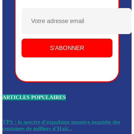
Plusieurs drones explosifs ont été largués dans la zone de 
Dieu, le mardi 2 juin.
Plusieurs drones explosifs ont été largués dans la zone de 
Dieu, le mardi 2 juin.
Leslie Voltaire annonce la remise du pouvoir le 7 février, s
du 3 avril 2024
Médecins Sans Frontières (MSF) annonce la suspension de 
à Bel-Air
Nouveau Numéro d’Identification pour toute demande ou
renouvellement de passeport en Haïti
ARTICLES POPULAIRES
Le consul haïtien à Santiago démissionne, dénonçant les dif
migratoires des Haïtiens
Les forces de l’ordre ont lancé une vaste opération dans le
de Bel-Air et Bas-Delmas
TPS : le spectre d'expulsion massive inquiète des
centaines de milliers d'Haït...