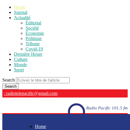
Home
Journal
Actualité
Éditorial
Société
Économie
Politique
Tribune
Covid-19
Dernière Heure
Culture
Monde
Sport
Search
: radiotelepacific@gmail.com
Radio Pacific 101.5 fm
Home
Radio Pacific 101.5 fm - En direct