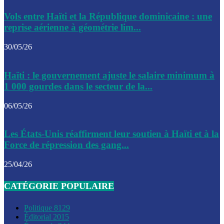
Le CEP a publié mardi le nouveau calendrier électoral pour
Vols entre Haïti et la République dominicaine : une
l’organisation des élections dans le pays
reprise aérienne à géométrie lim...
La DGI promet une solution aux problèmes d’immatriculatio
30/05/26
Gustavo Petro : Un appel à la solidarité entre Haïti et la C
Haïti : le gouvernement ajuste le salaire minimum à
des solutions communes
1 000 gourdes dans le secteur de la...
Le CPT envisage de moderniser l’aéroport du Cap-Haitien 
06/05/26
construire un autre aéroport
Le président colombien, Gustavo Petro, a visité la ville de 
Les États-Unis réaffirment leur soutien à Haïti et à la
mercredi
Force de répression des gang...
Le conseiller-président, Fritz Alphonse Jean, plaide pour l’
25/04/26
aide de 200M$ pour Haïti
CATÉGORIE POPULAIRE
Jour J – 2, des délégations commencent à arriver à Jacmel 
conseil des ministres
Politique
8129
Éditorial
2015
Le gouvernement a inauguré ce vendredi le port commercia