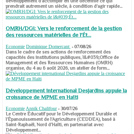
développement d’accomplir en une décennie ce qui
prendrait autrement un siècle, à condition d’agir rapide...
OMRH/DGI: Vers le renforcement de la gestion
des ressources matérielles de l'Ét...
Economie
Dominique Domerçant
-
07/08/26
Dans le cadre de ses actions de renforcement des
capacités des institutions publiques, l&#039;Office de
Management et des Ressources Humaines (OMRH)
organise, du 4 au 6 août 2026, un atelier de form...
Développement international Desjardins appuie la
croissance de MPME en Haïti
Economie
Annik Chalifour
-
30/07/26
​​​​​​​Le Centre Éducatif pour le Développement Durable et
l’Épanouissement de l’Agriculture (CEDDEA), basé à
Saint-Raphaël, Nord d’Haïti, en partenariat avec
Développement...