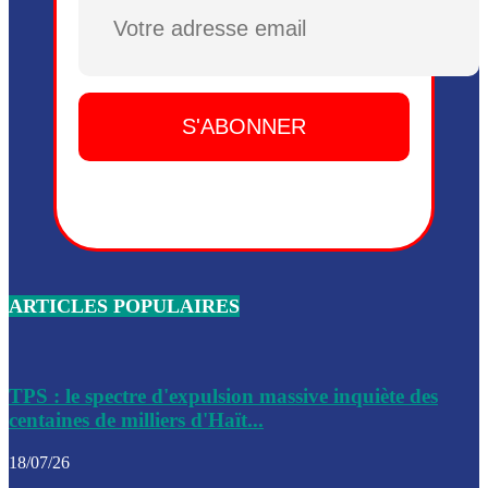
Dieu, le mardi 2 juin.
Plusieurs drones explosifs ont été largués dans la zone de 
Dieu, le mardi 2 juin.
Leslie Voltaire annonce la remise du pouvoir le 7 février, s
du 3 avril 2024
Médecins Sans Frontières (MSF) annonce la suspension de 
à Bel-Air
Nouveau Numéro d’Identification pour toute demande ou
renouvellement de passeport en Haïti
ARTICLES POPULAIRES
Le consul haïtien à Santiago démissionne, dénonçant les dif
migratoires des Haïtiens
Les forces de l’ordre ont lancé une vaste opération dans le
de Bel-Air et Bas-Delmas
TPS : le spectre d'expulsion massive inquiète des
centaines de milliers d'Haït...
Les forces de l’ordre ont réussi à neutraliser plusieurs ban
cadre d’une opération
18/07/26