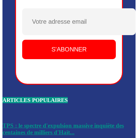
Plusieurs drones explosifs ont été largués dans la zone de 
Dieu, le mardi 2 juin.
Plusieurs drones explosifs ont été largués dans la zone de 
Dieu, le mardi 2 juin.
Leslie Voltaire annonce la remise du pouvoir le 7 février, s
du 3 avril 2024
Médecins Sans Frontières (MSF) annonce la suspension de 
à Bel-Air
Nouveau Numéro d’Identification pour toute demande ou
renouvellement de passeport en Haïti
ARTICLES POPULAIRES
Le consul haïtien à Santiago démissionne, dénonçant les dif
migratoires des Haïtiens
Les forces de l’ordre ont lancé une vaste opération dans le
de Bel-Air et Bas-Delmas
TPS : le spectre d'expulsion massive inquiète des
centaines de milliers d'Haït...