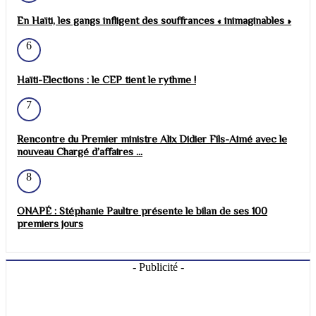
En Haïti, les gangs infligent des souffrances « inimaginables »
6
Haïti-Elections : le CEP tient le rythme !
7
Rencontre du Premier ministre Alix Didier Fils-Aimé avec le
nouveau Chargé d’affaires ...
8
ONAPÉ : Stéphanie Paultre présente le bilan de ses 100
premiers jours
- Publicité -