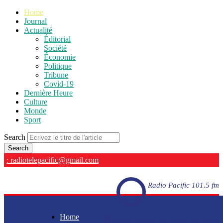
Home
Journal
Actualité
Éditorial
Société
Économie
Politique
Tribune
Covid-19
Dernière Heure
Culture
Monde
Sport
Search
: radiotelepacific@gmail.com
Radio Pacific 101.5 fm
Home
Radio Pacific 101.5 fm - En direct