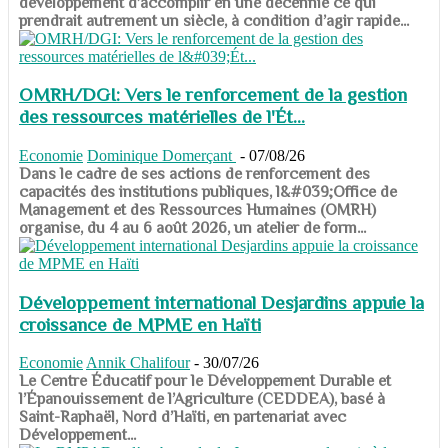
développement d’accomplir en une décennie ce qui
prendrait autrement un siècle, à condition d’agir rapide...
OMRH/DGI: Vers le renforcement de la gestion
des ressources matérielles de l'Ét...
Economie
Dominique Domerçant
-
07/08/26
Dans le cadre de ses actions de renforcement des
capacités des institutions publiques, l&#039;Office de
Management et des Ressources Humaines (OMRH)
organise, du 4 au 6 août 2026, un atelier de form...
Développement international Desjardins appuie la
croissance de MPME en Haïti
Economie
Annik Chalifour
-
30/07/26
​​​​​​​Le Centre Éducatif pour le Développement Durable et
l’Épanouissement de l’Agriculture (CEDDEA), basé à
Saint-Raphaël, Nord d’Haïti, en partenariat avec
Développement...