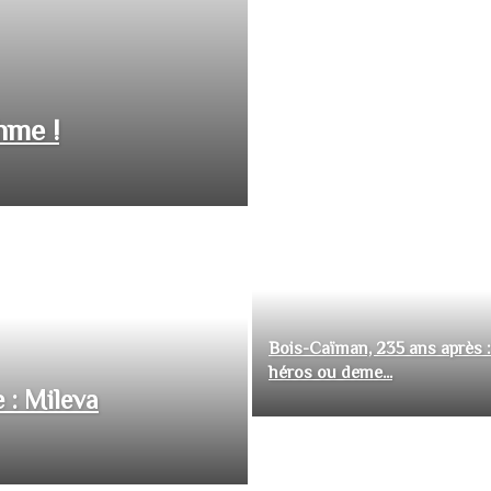
hme !
Bois-Caïman, 235 ans après :
héros ou deme...
 : Mileva