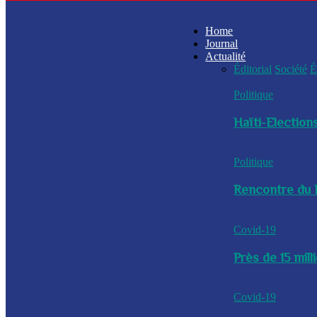
Home
Journal
Actualité
Éditorial
Société
É
Politique
Haïti-Elections
Politique
Rencontre du P
Covid-19
Près de 15 mil
Covid-19