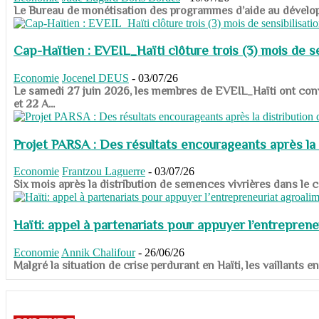
​​​​​​​Le Bureau de monétisation des programmes d’aide au dévelo
Cap-Haïtien : EVEIL_Haïti clôture trois (3) mois de sen
Economie
Jocenel DEUS
-
03/07/26
Le samedi 27 juin 2026, les membres de EVEIL_Haïti ont convié
et 22 A...
Projet PARSA : Des résultats encourageants après la 
Economie
Frantzou Laguerre
-
03/07/26
​​​​​​​Six mois après la distribution de semences vivrières dans 
Haïti: appel à partenariats pour appuyer l’entreprene
Economie
Annik Chalifour
-
26/06/26
​​​​​​​Malgré la situation de crise perdurant en Haïti, les vailla