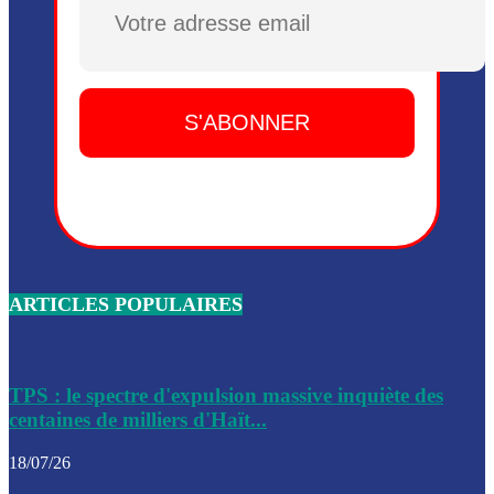
Plusieurs drones explosifs ont été largués dans la zone de 
Dieu, le mardi 2 juin.
Leslie Voltaire annonce la remise du pouvoir le 7 février, s
du 3 avril 2024
Médecins Sans Frontières (MSF) annonce la suspension de 
à Bel-Air
Nouveau Numéro d’Identification pour toute demande ou
renouvellement de passeport en Haïti
ARTICLES POPULAIRES
Le consul haïtien à Santiago démissionne, dénonçant les dif
migratoires des Haïtiens
Les forces de l’ordre ont lancé une vaste opération dans le
de Bel-Air et Bas-Delmas
TPS : le spectre d'expulsion massive inquiète des
centaines de milliers d'Haït...
Les forces de l’ordre ont réussi à neutraliser plusieurs ban
cadre d’une opération
18/07/26