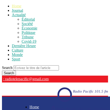
Home
Journal
Actualité
Éditorial
Société
Économie
Politique
Tribune
Covid-19
Dernière Heure
Culture
Monde
Sport
Search
: radiotelepacific@gmail.com
Radio Pacific 101.5 fm
Home
Radio Pacific 101.5 fm - En direct