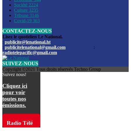
Société
2224
Culture
3235
Les funérailles du journaliste Jimmy Jean tué lors de l’atta
Tribune
3146
par les bandits
Covid-19
363
CONTACTEZ-NOUS
Des échanges de tirs entre les forces de l’ordre et des ban
signalés, mercredi
Lisez le quotidien Le National.
:
publicite@lenational.ht
:
publicitelenational@gmail.com
:
L’ancien directeur general de la police nationale d’Haiti, M
radiotelepacific@gmail.com
a été intronisé, mardi
SUIVEZ-NOUS
L’ex député Prophane Victor sous les verrous de la PNH. Il a
Copyright ©2021 Tous droits réservés Techno Group
dimanche par la DCPJ
Suivez nous!
Plus de 700 nouveaux policiers ont été gradués, vendredi, 
Cliquez ici
de Police nationale d’Haiti
pour voir
toutes nos
Le gouvernement américain a décidé de rembourser les fr
émissions.
dossier pour près de 100.000 migrants
La commission municipale de Pétion-Ville informe avoir pri
Radio Télé
mesures pour renforcer la sécurité