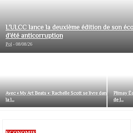
L’ULCC lance la deuxième édition de son éco
d’été anticorruption
Pol
-
08/08/26
Avec « My Art Beats »: Rachelle Scott se livre dans
Plimay Éd
la l...
de J...
ECONOMIE