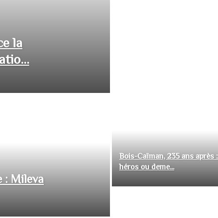
ce la
tio...
Bois-Caïman, 235 ans après :
héros ou deme...
 : Mileva