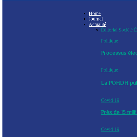
Home
Journal
Actualité
Éditorial
Société
É
Politique
Processus élec
Politique
La POHDH publi
Covid-19
Près de 15 mil
Covid-19