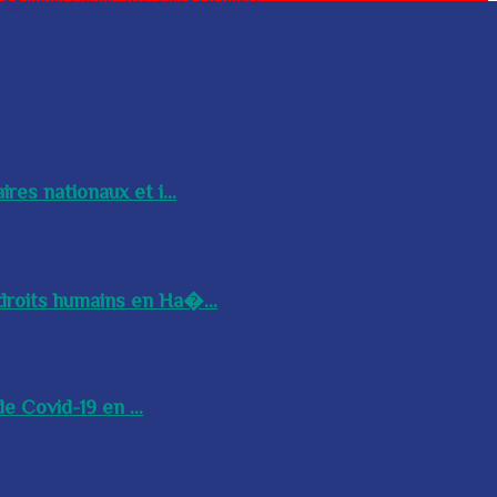
res nationaux et i...
droits humains en Ha�...
e Covid-19 en ...