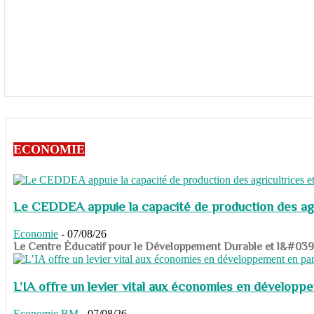
ECONOMIE
Le CEDDEA appuie la capacité de production des agri
Economie
-
07/08/26
​​​​​​​Le Centre Éducatif pour le Développement Durable et l&#
L’IA offre un levier vital aux économies en dévelop
Economie
BM
-
07/08/26