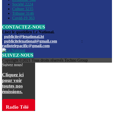
Société
2224
Culture
3235
Les funérailles du journaliste Jimmy Jean tué lors de l’atta
Tribune
3146
par les bandits
Covid-19
363
CONTACTEZ-NOUS
Des échanges de tirs entre les forces de l’ordre et des ban
signalés, mercredi
Lisez le quotidien Le National.
:
publicite@lenational.ht
:
publicitelenational@gmail.com
:
L’ancien directeur general de la police nationale d’Haiti, M
radiotelepacific@gmail.com
a été intronisé, mardi
SUIVEZ-NOUS
L’ex député Prophane Victor sous les verrous de la PNH. Il a
Copyright ©2021 Tous droits réservés Techno Group
dimanche par la DCPJ
Suivez nous!
Plus de 700 nouveaux policiers ont été gradués, vendredi, 
Cliquez ici
de Police nationale d’Haiti
pour voir
toutes nos
Le gouvernement américain a décidé de rembourser les fr
émissions.
dossier pour près de 100.000 migrants
La commission municipale de Pétion-Ville informe avoir pri
Radio Télé
mesures pour renforcer la sécurité