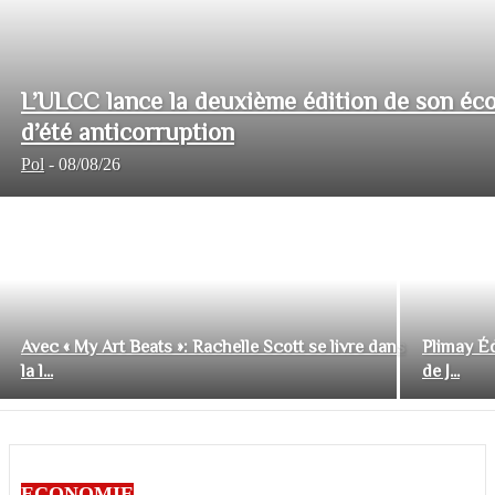
L’ULCC lance la deuxième édition de son éco
d’été anticorruption
Pol
-
08/08/26
Avec « My Art Beats »: Rachelle Scott se livre dans
Plimay Éd
la l...
de J...
ECONOMIE