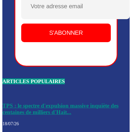
Plusieurs drones explosifs ont été largués dans la zone de 
Dieu, le mardi 2 juin.
Leslie Voltaire annonce la remise du pouvoir le 7 février, s
du 3 avril 2024
Médecins Sans Frontières (MSF) annonce la suspension de 
à Bel-Air
Nouveau Numéro d’Identification pour toute demande ou
renouvellement de passeport en Haïti
ARTICLES POPULAIRES
Le consul haïtien à Santiago démissionne, dénonçant les dif
migratoires des Haïtiens
Les forces de l’ordre ont lancé une vaste opération dans le
de Bel-Air et Bas-Delmas
TPS : le spectre d'expulsion massive inquiète des
centaines de milliers d'Haït...
Les forces de l’ordre ont réussi à neutraliser plusieurs ban
cadre d’une opération
18/07/26