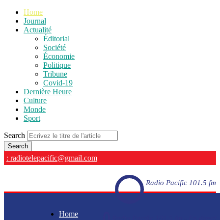
Home
Journal
Actualité
Éditorial
Société
Économie
Politique
Tribune
Covid-19
Dernière Heure
Culture
Monde
Sport
Search
: radiotelepacific@gmail.com
Radio Pacific 101.5 fm
Home
Radio Pacific 101.5 fm - En direct