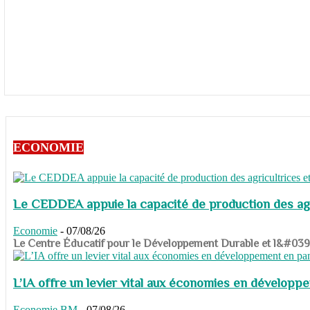
ECONOMIE
Le CEDDEA appuie la capacité de production des agri
Economie
-
07/08/26
​​​​​​​Le Centre Éducatif pour le Développement Durable et l&#
L’IA offre un levier vital aux économies en dévelop
Economie
BM
-
07/08/26