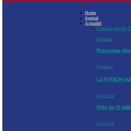
Home
Journal
Actualité
Éditorial
Société
É
Politique
Processus élec
Politique
La POHDH publi
Covid-19
Près de 15 mil
Covid-19