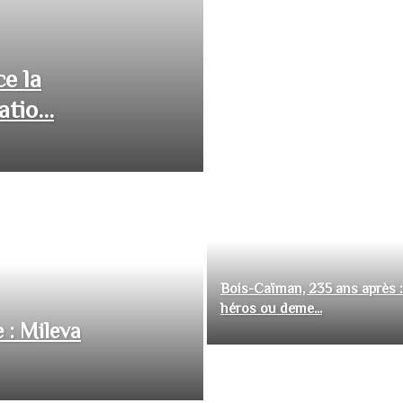
ce la
tio...
Bois-Caïman, 235 ans après :
héros ou deme...
 : Mileva