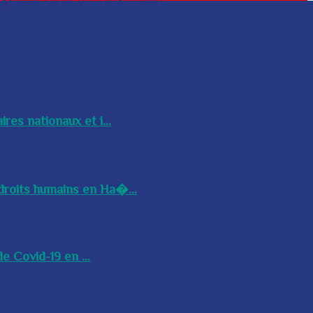
res nationaux et i...
droits humains en Ha�...
e Covid-19 en ...