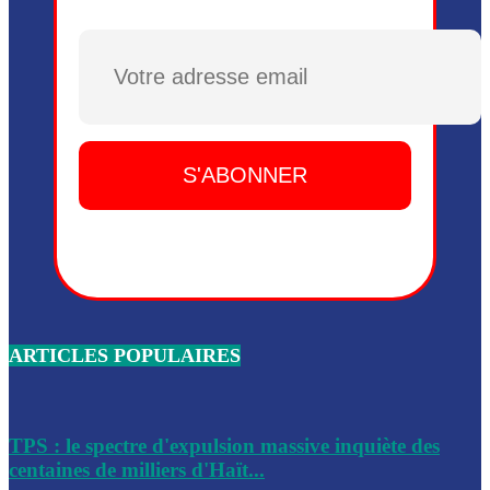
Plusieurs drones explosifs ont été largués dans la zone de 
Dieu, le mardi 2 juin.
Plusieurs drones explosifs ont été largués dans la zone de 
Dieu, le mardi 2 juin.
Leslie Voltaire annonce la remise du pouvoir le 7 février, s
du 3 avril 2024
Médecins Sans Frontières (MSF) annonce la suspension de 
à Bel-Air
Nouveau Numéro d’Identification pour toute demande ou
renouvellement de passeport en Haïti
ARTICLES POPULAIRES
Le consul haïtien à Santiago démissionne, dénonçant les dif
migratoires des Haïtiens
Les forces de l’ordre ont lancé une vaste opération dans le
de Bel-Air et Bas-Delmas
TPS : le spectre d'expulsion massive inquiète des
centaines de milliers d'Haït...