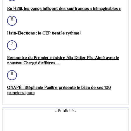
En Haïti, les gangs infligent des souffrances « inimaginables »
6
Haïti-Elections : le CEP tient le rythme !
7
Rencontre du Premier ministre Alix Didier Fils-Aimé avec le
nouveau Chargé d’affaires ...
8
ONAPÉ : Stéphanie Paultre présente le bilan de ses 100
premiers jours
- Publicité -