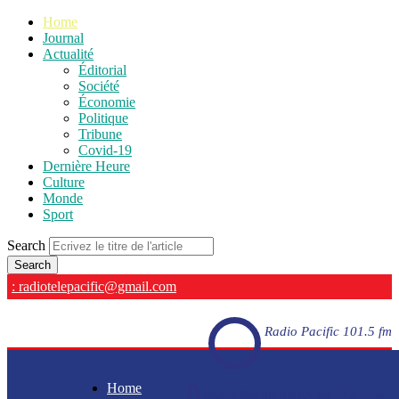
Home
Journal
Actualité
Éditorial
Société
Économie
Politique
Tribune
Covid-19
Dernière Heure
Culture
Monde
Sport
Search
: radiotelepacific@gmail.com
Radio Pacific 101.5 fm
Home
Radio Pacific 101.5 fm - En direct