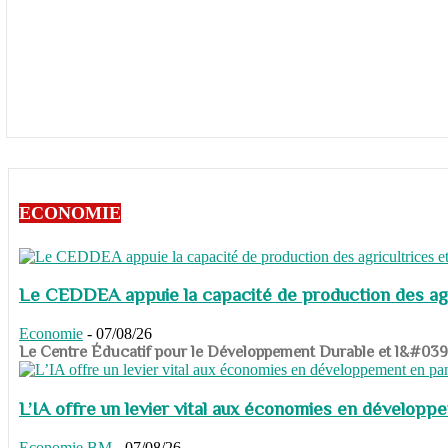
ECONOMIE
Le CEDDEA appuie la capacité de production des agri
Economie
-
07/08/26
​​​​​​​Le Centre Éducatif pour le Développement Durable et l&#
L’IA offre un levier vital aux économies en dévelop
Economie
BM
-
07/08/26