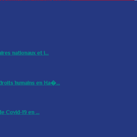
res nationaux et i...
droits humains en Ha�...
e Covid-19 en ...