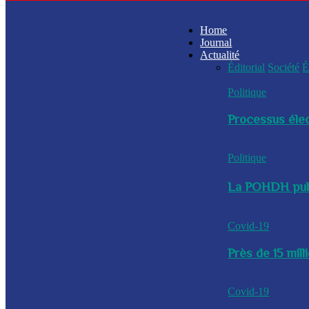
Home
Journal
Actualité
Éditorial
Société
É
Politique
Processus élec
Politique
La POHDH publi
Covid-19
Près de 15 mil
Covid-19