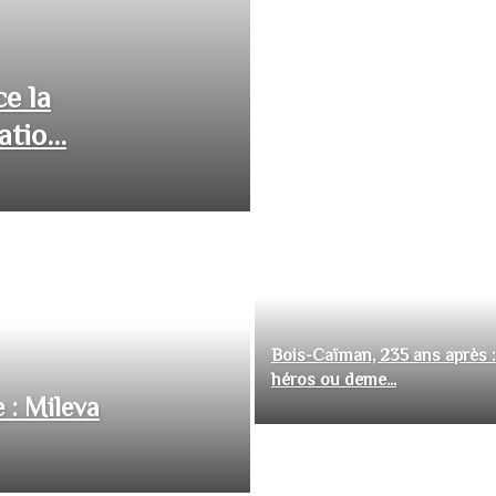
ce la
tio...
Bois-Caïman, 235 ans après :
héros ou deme...
 : Mileva