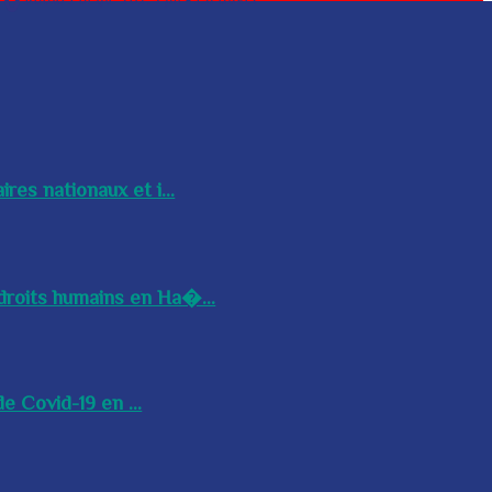
res nationaux et i...
droits humains en Ha�...
e Covid-19 en ...