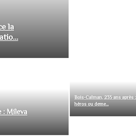
ce la
tio...
Bois-Caïman, 235 ans après :
héros ou deme...
 : Mileva