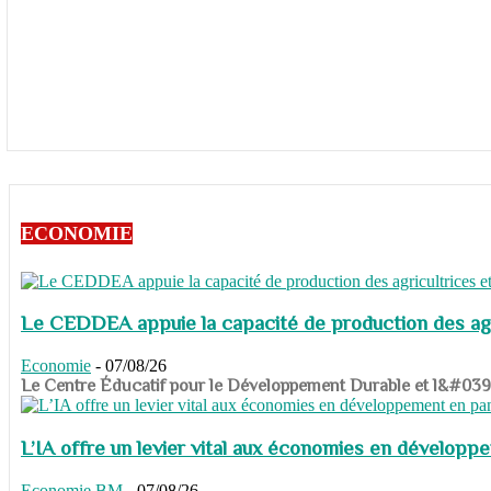
ECONOMIE
Le CEDDEA appuie la capacité de production des agri
Economie
-
07/08/26
​​​​​​​Le Centre Éducatif pour le Développement Durable et l&#
L’IA offre un levier vital aux économies en dévelop
Economie
BM
-
07/08/26