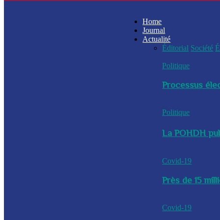
Home
Journal
Actualité
Éditorial
Société
É
Politique
Processus élec
Politique
La POHDH publi
Covid-19
Près de 15 mil
Covid-19