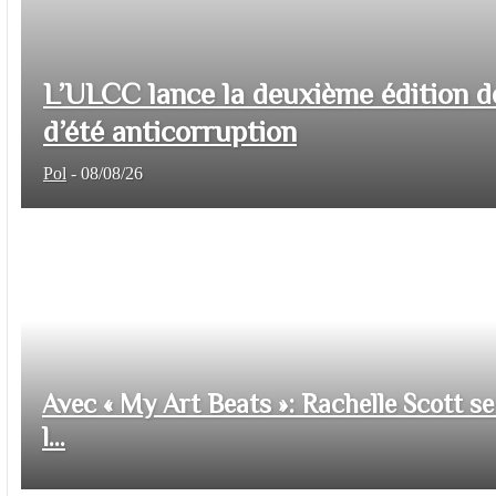
L’ULCC lance la deuxième édition d
d’été anticorruption
Pol
-
08/08/26
Avec « My Art Beats »: Rachelle Scott se 
l...