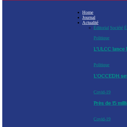
Home
Journal
Actualité
Éditorial
Société
É
Politique
L’ULCC lance l
Politique
L’OCCEDH sensi
Covid-19
Près de 15 mil
Covid-19