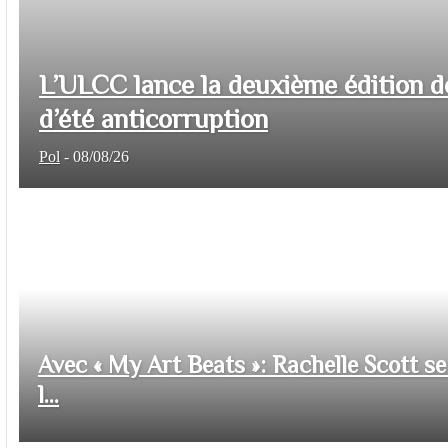
L’ULCC lance la deuxième édition d
d’été anticorruption
Pol
-
08/08/26
Avec « My Art Beats »: Rachelle Scott se 
l...