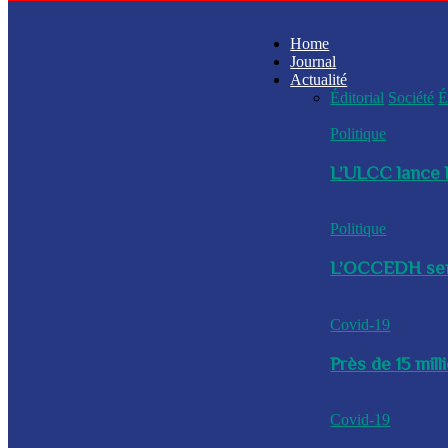
Home
Journal
Actualité
Éditorial
Société
É
Politique
L’ULCC lance l
Politique
L’OCCEDH sensi
Covid-19
Près de 15 mil
Covid-19