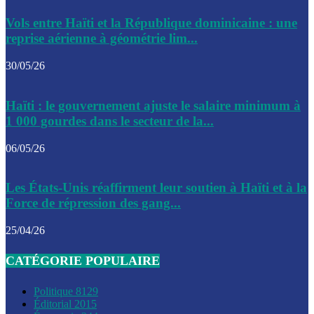
Le CEP a publié mardi le nouveau calendrier électoral pour
Vols entre Haïti et la République dominicaine : une
l’organisation des élections dans le pays
reprise aérienne à géométrie lim...
La DGI promet une solution aux problèmes d’immatriculatio
30/05/26
Gustavo Petro : Un appel à la solidarité entre Haïti et la C
Haïti : le gouvernement ajuste le salaire minimum à
des solutions communes
1 000 gourdes dans le secteur de la...
Le CPT envisage de moderniser l’aéroport du Cap-Haitien 
06/05/26
construire un autre aéroport
Le président colombien, Gustavo Petro, a visité la ville de 
Les États-Unis réaffirment leur soutien à Haïti et à la
mercredi
Force de répression des gang...
Le conseiller-président, Fritz Alphonse Jean, plaide pour l’
25/04/26
aide de 200M$ pour Haïti
CATÉGORIE POPULAIRE
Jour J – 2, des délégations commencent à arriver à Jacmel 
conseil des ministres
Politique
8129
Éditorial
2015
Le gouvernement a inauguré ce vendredi le port commercia