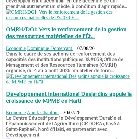
développement d’accomplir en une décennie ce qui
prendrait autrement un siècle, à condition d’agir rapide...
OMRH/DGI: Vers le renforcement de la gestion
des ressources matérielles de l'Ét...
Economie
Dominique Domerçant
-
07/08/26
Dans le cadre de ses actions de renforcement des
capacités des institutions publiques, l&#039;Office de
Management et des Ressources Humaines (OMRH)
organise, du 4 au 6 août 2026, un atelier de form...
Développement international Desjardins appuie la
croissance de MPME en Haïti
Economie
Annik Chalifour
-
30/07/26
​​​​​​​Le Centre Éducatif pour le Développement Durable et
l’Épanouissement de l’Agriculture (CEDDEA), basé à
Saint-Raphaël, Nord d’Haïti, en partenariat avec
Développement...