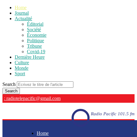
Home
Journal
Actualité
Éditorial
Société
Économie
Politique
Tribune
Covid-19
Dernière Heure
Culture
Monde
Sport
Search
: radiotelepacific@gmail.com
Radio Pacific 101.5 fm
Home
Radio Pacific 101.5 fm - En direct