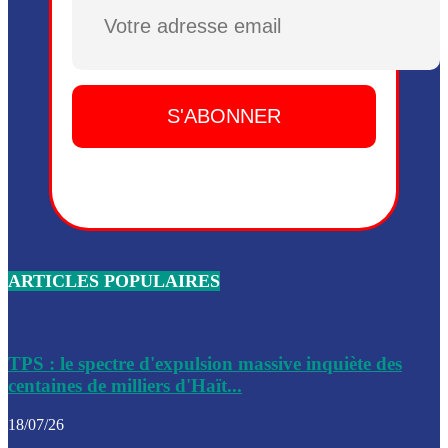
Dieu, le mardi 2 juin.
Plusieurs drones explosifs ont été largués dans la zone de 
Dieu, le mardi 2 juin.
Leslie Voltaire annonce la remise du pouvoir le 7 février, s
du 3 avril 2024
Médecins Sans Frontières (MSF) annonce la suspension de 
à Bel-Air
Nouveau Numéro d’Identification pour toute demande ou
renouvellement de passeport en Haïti
ARTICLES POPULAIRES
Le consul haïtien à Santiago démissionne, dénonçant les dif
migratoires des Haïtiens
Les forces de l’ordre ont lancé une vaste opération dans le
de Bel-Air et Bas-Delmas
TPS : le spectre d'expulsion massive inquiète des
centaines de milliers d'Haït...
Les forces de l’ordre ont réussi à neutraliser plusieurs ban
cadre d’une opération
18/07/26