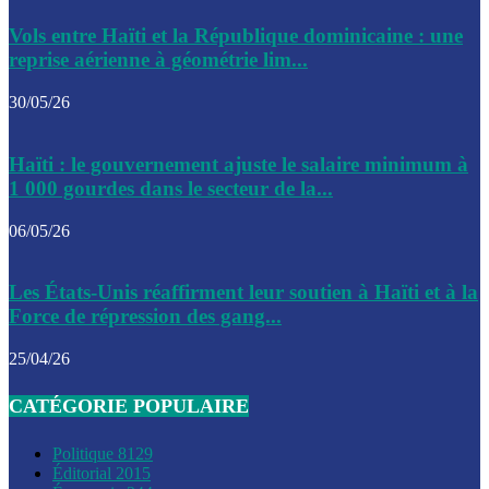
Le CEP a publié mardi le nouveau calendrier électoral pour
Vols entre Haïti et la République dominicaine : une
l’organisation des élections dans le pays
reprise aérienne à géométrie lim...
La DGI promet une solution aux problèmes d’immatriculatio
30/05/26
Gustavo Petro : Un appel à la solidarité entre Haïti et la C
Haïti : le gouvernement ajuste le salaire minimum à
des solutions communes
1 000 gourdes dans le secteur de la...
Le CPT envisage de moderniser l’aéroport du Cap-Haitien 
06/05/26
construire un autre aéroport
Le président colombien, Gustavo Petro, a visité la ville de 
Les États-Unis réaffirment leur soutien à Haïti et à la
mercredi
Force de répression des gang...
Le conseiller-président, Fritz Alphonse Jean, plaide pour l’
25/04/26
aide de 200M$ pour Haïti
CATÉGORIE POPULAIRE
Jour J – 2, des délégations commencent à arriver à Jacmel 
conseil des ministres
Politique
8129
Éditorial
2015
Le gouvernement a inauguré ce vendredi le port commercia