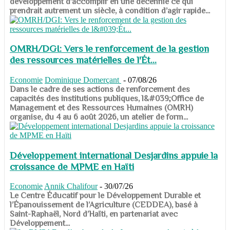
développement d’accomplir en une décennie ce qui
prendrait autrement un siècle, à condition d’agir rapide...
OMRH/DGI: Vers le renforcement de la gestion
des ressources matérielles de l'Ét...
Economie
Dominique Domerçant
-
07/08/26
Dans le cadre de ses actions de renforcement des
capacités des institutions publiques, l&#039;Office de
Management et des Ressources Humaines (OMRH)
organise, du 4 au 6 août 2026, un atelier de form...
Développement international Desjardins appuie la
croissance de MPME en Haïti
Economie
Annik Chalifour
-
30/07/26
​​​​​​​Le Centre Éducatif pour le Développement Durable et
l’Épanouissement de l’Agriculture (CEDDEA), basé à
Saint-Raphaël, Nord d’Haïti, en partenariat avec
Développement...