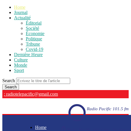
Home
Journal
Actualité
Éditorial
Société
Économie
Politique
Tribune
Covid-19
Dernière Heure
Culture
Monde
Sport
Search
: radiotelepacific@gmail.com
Radio Pacific 101.5 fm
Home
Radio Pacific 101.5 fm - En direct