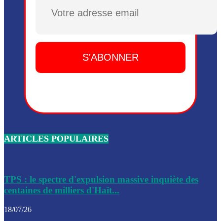
Dieu, le mardi 2 juin.
Plusieurs drones explosifs ont été largués dans la zone de 
Dieu, le mardi 2 juin.
Leslie Voltaire annonce la remise du pouvoir le 7 février, s
du 3 avril 2024
Médecins Sans Frontières (MSF) annonce la suspension de 
à Bel-Air
Nouveau Numéro d’Identification pour toute demande ou
renouvellement de passeport en Haïti
ARTICLES POPULAIRES
Le consul haïtien à Santiago démissionne, dénonçant les dif
migratoires des Haïtiens
Les forces de l’ordre ont lancé une vaste opération dans le
de Bel-Air et Bas-Delmas
TPS : le spectre d'expulsion massive inquiète des
centaines de milliers d'Haït...
Les forces de l’ordre ont réussi à neutraliser plusieurs ban
cadre d’une opération
18/07/26