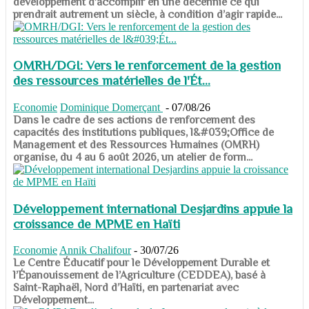
développement d’accomplir en une décennie ce qui
prendrait autrement un siècle, à condition d’agir rapide...
OMRH/DGI: Vers le renforcement de la gestion
des ressources matérielles de l'Ét...
Economie
Dominique Domerçant
-
07/08/26
Dans le cadre de ses actions de renforcement des
capacités des institutions publiques, l&#039;Office de
Management et des Ressources Humaines (OMRH)
organise, du 4 au 6 août 2026, un atelier de form...
Développement international Desjardins appuie la
croissance de MPME en Haïti
Economie
Annik Chalifour
-
30/07/26
​​​​​​​Le Centre Éducatif pour le Développement Durable et
l’Épanouissement de l’Agriculture (CEDDEA), basé à
Saint-Raphaël, Nord d’Haïti, en partenariat avec
Développement...