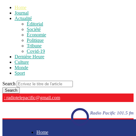
Home
Journal
Actualité
Éditorial
Société
Économie
Politique
Tribune
Covid-19
Dernière Heure
Culture
Monde
Sport
Search
: radiotelepacific@gmail.com
Radio Pacific 101.5 fm
Home
Radio Pacific 101.5 fm - En direct