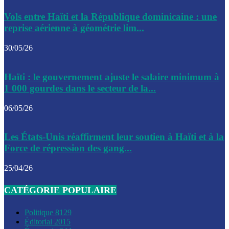
Le CEP a publié mardi le nouveau calendrier électoral pour
Vols entre Haïti et la République dominicaine : une
l’organisation des élections dans le pays
reprise aérienne à géométrie lim...
La DGI promet une solution aux problèmes d’immatriculatio
30/05/26
Gustavo Petro : Un appel à la solidarité entre Haïti et la C
Haïti : le gouvernement ajuste le salaire minimum à
des solutions communes
1 000 gourdes dans le secteur de la...
Le CPT envisage de moderniser l’aéroport du Cap-Haitien 
06/05/26
construire un autre aéroport
Le président colombien, Gustavo Petro, a visité la ville de 
Les États-Unis réaffirment leur soutien à Haïti et à la
mercredi
Force de répression des gang...
Le conseiller-président, Fritz Alphonse Jean, plaide pour l’
25/04/26
aide de 200M$ pour Haïti
CATÉGORIE POPULAIRE
Jour J – 2, des délégations commencent à arriver à Jacmel 
conseil des ministres
Politique
8129
Éditorial
2015
Le gouvernement a inauguré ce vendredi le port commercia