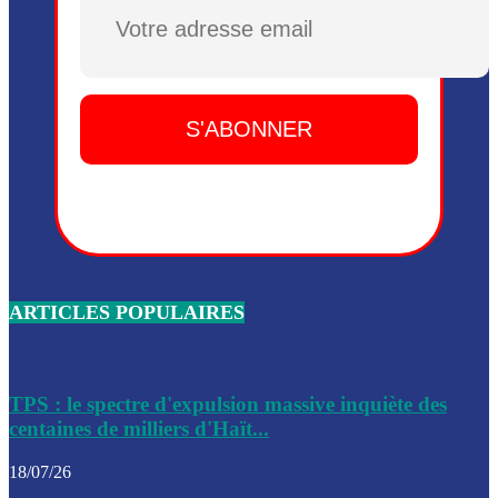
Dieu, le mardi 2 juin.
Plusieurs drones explosifs ont été largués dans la zone de 
Dieu, le mardi 2 juin.
Leslie Voltaire annonce la remise du pouvoir le 7 février, s
du 3 avril 2024
Médecins Sans Frontières (MSF) annonce la suspension de 
à Bel-Air
Nouveau Numéro d’Identification pour toute demande ou
renouvellement de passeport en Haïti
ARTICLES POPULAIRES
Le consul haïtien à Santiago démissionne, dénonçant les dif
migratoires des Haïtiens
Les forces de l’ordre ont lancé une vaste opération dans le
de Bel-Air et Bas-Delmas
TPS : le spectre d'expulsion massive inquiète des
centaines de milliers d'Haït...
Les forces de l’ordre ont réussi à neutraliser plusieurs ban
cadre d’une opération
18/07/26