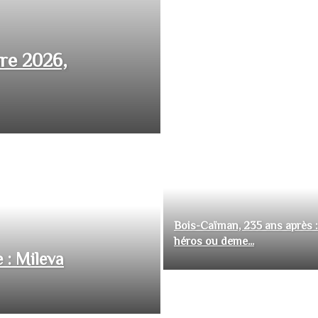
bre 2026,
Bois-Caïman, 235 ans après :
héros ou deme...
 : Mileva