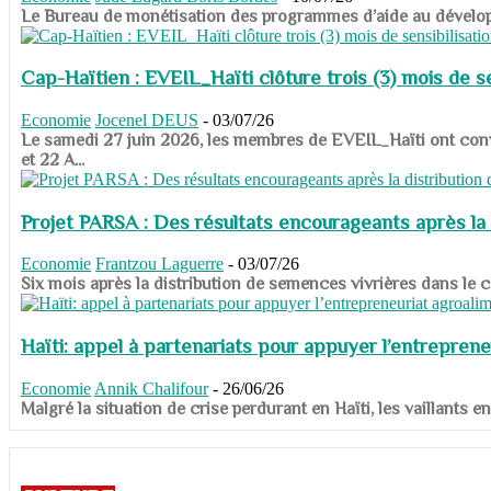
​​​​​​​Le Bureau de monétisation des programmes d’aide au dévelo
Cap-Haïtien : EVEIL_Haïti clôture trois (3) mois de sen
Economie
Jocenel DEUS
-
03/07/26
Le samedi 27 juin 2026, les membres de EVEIL_Haïti ont convié
et 22 A...
Projet PARSA : Des résultats encourageants après la 
Economie
Frantzou Laguerre
-
03/07/26
​​​​​​​Six mois après la distribution de semences vivrières dans 
Haïti: appel à partenariats pour appuyer l’entreprene
Economie
Annik Chalifour
-
26/06/26
​​​​​​​Malgré la situation de crise perdurant en Haïti, les vailla