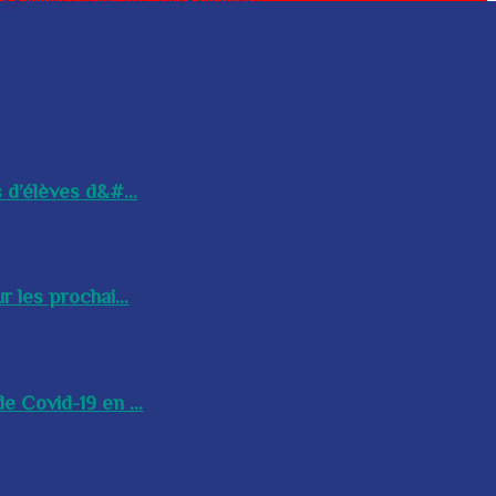
 d’élèves d&#...
 les prochai...
e Covid-19 en ...