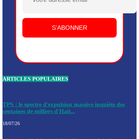
Plusieurs drones explosifs ont été largués dans la zone de 
Dieu, le mardi 2 juin.
Leslie Voltaire annonce la remise du pouvoir le 7 février, s
du 3 avril 2024
Médecins Sans Frontières (MSF) annonce la suspension de 
à Bel-Air
Nouveau Numéro d’Identification pour toute demande ou
renouvellement de passeport en Haïti
ARTICLES POPULAIRES
Le consul haïtien à Santiago démissionne, dénonçant les dif
migratoires des Haïtiens
Les forces de l’ordre ont lancé une vaste opération dans le
de Bel-Air et Bas-Delmas
TPS : le spectre d'expulsion massive inquiète des
centaines de milliers d'Haït...
Les forces de l’ordre ont réussi à neutraliser plusieurs ban
cadre d’une opération
18/07/26
Le CEP a publié mardi le nouveau calendrier électoral pour