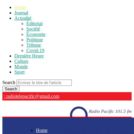
Home
Journal
Actualité
Éditorial
Société
Économie
Politique
Tribune
Covid-19
Dernière Heure
Culture
Monde
Sport
Search
: radiotelepacific@gmail.com
Radio Pacific 101.5 fm
Home
Radio Pacific 101.5 fm - En direct