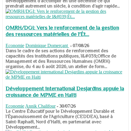
développement d’accomplir en une décennie ce qui
prendrait autrement un siècle, à condition d’agir rapide...
OMRH/DGI: Vers le renforcement de la gestion
des ressources matérielles de l'Ét...
Economie
Dominique Domerçant
-
07/08/26
Dans le cadre de ses actions de renforcement des
capacités des institutions publiques, l&#039;Office de
Management et des Ressources Humaines (OMRH)
organise, du 4 au 6 août 2026, un atelier de form...
Développement international Desjardins appuie la
croissance de MPME en Haïti
Economie
Annik Chalifour
-
30/07/26
​​​​​​​Le Centre Éducatif pour le Développement Durable et
l’Épanouissement de l’Agriculture (CEDDEA), basé à
Saint-Raphaël, Nord d’Haïti, en partenariat avec
Développement...