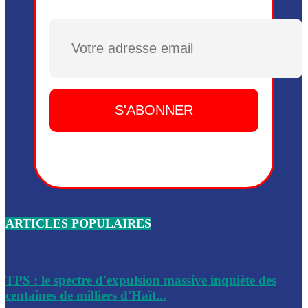
Plusieurs drones explosifs ont été largués dans la zone de 
Dieu, le mardi 2 juin.
Plusieurs drones explosifs ont été largués dans la zone de 
Dieu, le mardi 2 juin.
Leslie Voltaire annonce la remise du pouvoir le 7 février, s
du 3 avril 2024
Médecins Sans Frontières (MSF) annonce la suspension de 
à Bel-Air
Nouveau Numéro d’Identification pour toute demande ou
renouvellement de passeport en Haïti
ARTICLES POPULAIRES
Le consul haïtien à Santiago démissionne, dénonçant les dif
migratoires des Haïtiens
Les forces de l’ordre ont lancé une vaste opération dans le
de Bel-Air et Bas-Delmas
TPS : le spectre d'expulsion massive inquiète des
centaines de milliers d'Haït...