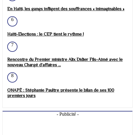
En Haïti, les gangs infligent des souffrances « inimaginables »
6
Haïti-Elections : le CEP tient le rythme !
7
Rencontre du Premier ministre Alix Didier Fils-Aimé avec le
nouveau Chargé d’affaires ...
8
ONAPÉ : Stéphanie Paultre présente le bilan de ses 100
premiers jours
- Publicité -