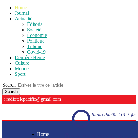
Home
Journal
Actualité
Éditorial
Société
Économie
Politique
Tribune
Covid-19
Dernière Heure
Culture
Monde
Sport
Search
: radiotelepacific@gmail.com
Radio Pacific 101.5 fm
Home
Radio Pacific 101.5 fm - En direct