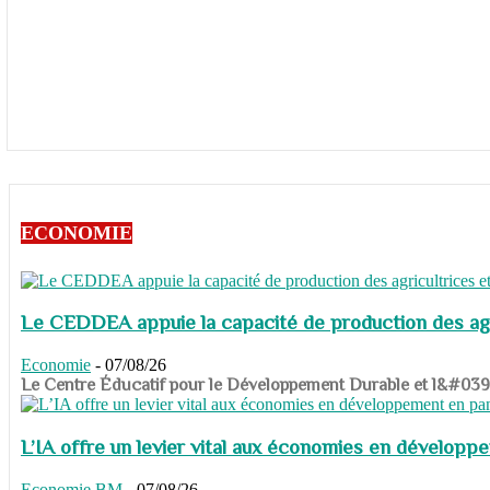
ECONOMIE
Le CEDDEA appuie la capacité de production des agri
Economie
-
07/08/26
​​​​​​​Le Centre Éducatif pour le Développement Durable et l&#
L’IA offre un levier vital aux économies en dévelop
Economie
BM
-
07/08/26