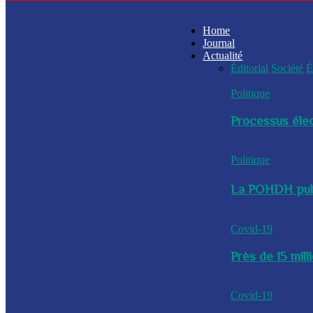
Home
Journal
Actualité
Éditorial
Société
É
Politique
Processus élec
Politique
La POHDH publi
Covid-19
Près de 15 mil
Covid-19