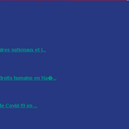
res nationaux et i...
droits humains en Ha�...
e Covid-19 en ...