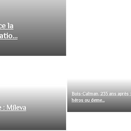
ce la
tio...
Bois-Caïman, 235 ans après :
héros ou deme...
 : Mileva