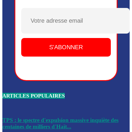
Plusieurs drones explosifs ont été largués dans la zone de 
Dieu, le mardi 2 juin.
Plusieurs drones explosifs ont été largués dans la zone de 
Dieu, le mardi 2 juin.
Leslie Voltaire annonce la remise du pouvoir le 7 février, s
du 3 avril 2024
Médecins Sans Frontières (MSF) annonce la suspension de 
à Bel-Air
Nouveau Numéro d’Identification pour toute demande ou
renouvellement de passeport en Haïti
ARTICLES POPULAIRES
Le consul haïtien à Santiago démissionne, dénonçant les dif
migratoires des Haïtiens
Les forces de l’ordre ont lancé une vaste opération dans le
de Bel-Air et Bas-Delmas
TPS : le spectre d'expulsion massive inquiète des
centaines de milliers d'Haït...