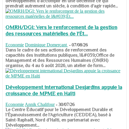
développement d’accomplir en une décennie ce qui
prendrait autrement un siècle, à condition d’agir rapide...
OMRH/DGI: Vers le renforcement de la gestion
des ressources matérielles de l'Ét...
Economie
Dominique Domerçant
-
07/08/26
Dans le cadre de ses actions de renforcement des
capacités des institutions publiques, l&#039;Office de
Management et des Ressources Humaines (OMRH)
organise, du 4 au 6 août 2026, un atelier de form...
Développement international Desjardins appuie la
croissance de MPME en Haïti
Economie
Annik Chalifour
-
30/07/26
​​​​​​​Le Centre Éducatif pour le Développement Durable et
l’Épanouissement de l’Agriculture (CEDDEA), basé à
Saint-Raphaël, Nord d’Haïti, en partenariat avec
Développement...