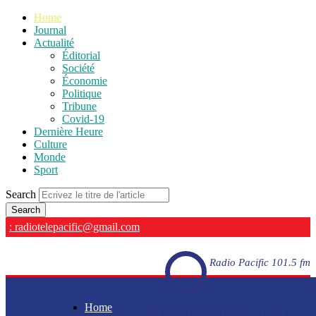
Home
Journal
Actualité
Éditorial
Société
Économie
Politique
Tribune
Covid-19
Dernière Heure
Culture
Monde
Sport
Search
: radiotelepacific@gmail.com
Radio Pacific 101.5 fm
Home
Radio Pacific 101.5 fm - En direct