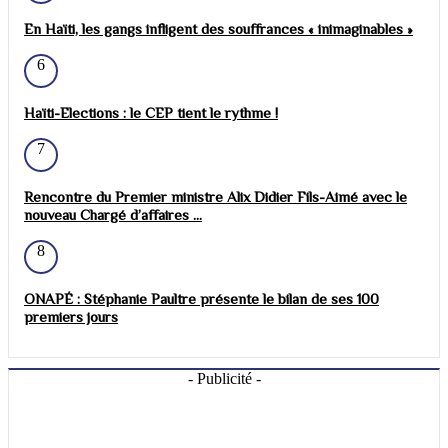
En Haïti, les gangs infligent des souffrances « inimaginables »
6
Haïti-Elections : le CEP tient le rythme !
7
Rencontre du Premier ministre Alix Didier Fils-Aimé avec le
nouveau Chargé d’affaires ...
8
ONAPÉ : Stéphanie Paultre présente le bilan de ses 100
premiers jours
- Publicité -