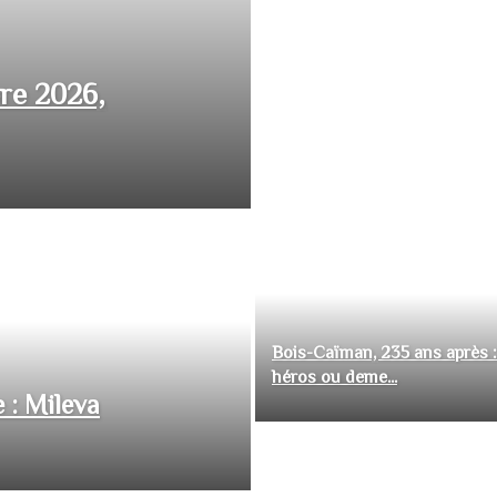
bre 2026,
Bois-Caïman, 235 ans après :
héros ou deme...
 : Mileva