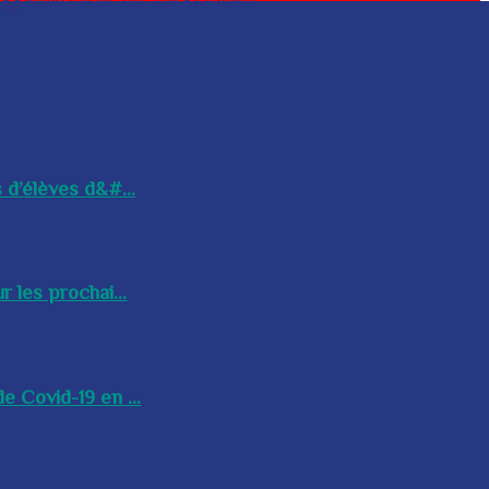
 d’élèves d&#...
 les prochai...
e Covid-19 en ...