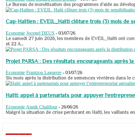
​​​​​​​Le Bureau de monétisation des programmes d’aide au dévelo
Cap-Haïtien : EVEIL_Haïti clôture trois (3) mois de sen
Economie
Jocenel DEUS
-
03/07/26
Le samedi 27 juin 2026, les membres de EVEIL_Haïti ont convié
et 22 A...
Projet PARSA : Des résultats encourageants après la 
Economie
Frantzou Laguerre
-
03/07/26
​​​​​​​Six mois après la distribution de semences vivrières dans 
Haïti: appel à partenariats pour appuyer l’entreprene
Economie
Annik Chalifour
-
26/06/26
​​​​​​​Malgré la situation de crise perdurant en Haïti, les vailla