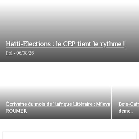
Haïti-Elections : le CEP tient le rythme !
Pol
-
06/08/26
Écrivaine du mois de Hafrique Littéraire : Mileva
Bois-Caïm
ROUMER
deme...