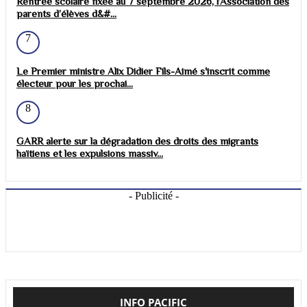
Rentrée scolaire fixée au 7 septembre 2026, l’Association des
parents d’élèves d&#...
7
Le Premier ministre Alix Didier Fils-Aimé s'inscrit comme
électeur pour les prochai...
8
GARR alerte sur la dégradation des droits des migrants
haïtiens et les expulsions massiv...
- Publicité -
INFO PACIFIC