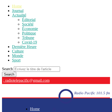
Home
Journal
Actualité
Éditorial
Société
Économie
Politique
Tribune
Covid-19
Dernière Heure
Culture
Monde
Sport
Search
: radiotelepacific@gmail.com
Radio Pacific 101.5 fm
Home
Radio Pacific 101.5 fm - En direct