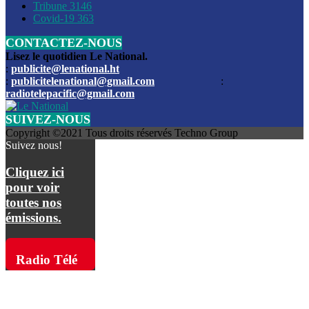
Les funérailles du journaliste Jimmy Jean tué lors de l’atta
Tribune
3146
par les bandits
Covid-19
363
CONTACTEZ-NOUS
Des échanges de tirs entre les forces de l’ordre et des ban
signalés, mercredi
Lisez le quotidien Le National.
:
publicite@lenational.ht
:
publicitelenational@gmail.com
:
L’ancien directeur general de la police nationale d’Haiti, M
radiotelepacific@gmail.com
a été intronisé, mardi
SUIVEZ-NOUS
L’ex député Prophane Victor sous les verrous de la PNH. Il a
Copyright ©2021 Tous droits réservés Techno Group
dimanche par la DCPJ
Suivez nous!
Plus de 700 nouveaux policiers ont été gradués, vendredi, 
Cliquez ici
de Police nationale d’Haiti
pour voir
toutes nos
Le gouvernement américain a décidé de rembourser les fr
émissions.
dossier pour près de 100.000 migrants
La commission municipale de Pétion-Ville informe avoir pri
Radio Télé
mesures pour renforcer la sécurité
Pacific sur
L’Administration fédérale de l’Aviation (FAA) a atténué l’int
vols vers Haïti