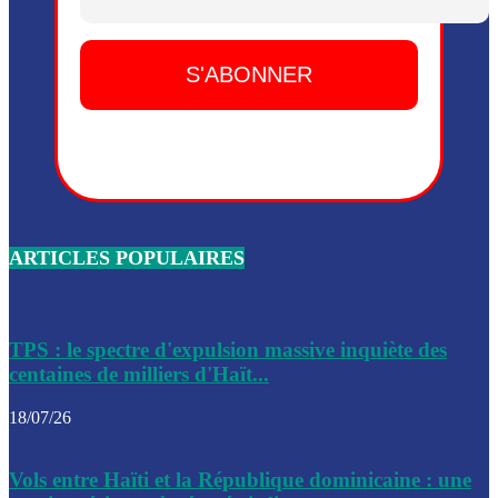
Dieu, le mardi 2 juin.
Leslie Voltaire annonce la remise du pouvoir le 7 février, s
du 3 avril 2024
Médecins Sans Frontières (MSF) annonce la suspension de 
à Bel-Air
Nouveau Numéro d’Identification pour toute demande ou
renouvellement de passeport en Haïti
ARTICLES POPULAIRES
Le consul haïtien à Santiago démissionne, dénonçant les dif
migratoires des Haïtiens
Les forces de l’ordre ont lancé une vaste opération dans le
de Bel-Air et Bas-Delmas
TPS : le spectre d'expulsion massive inquiète des
centaines de milliers d'Haït...
Les forces de l’ordre ont réussi à neutraliser plusieurs ban
cadre d’une opération
18/07/26
Le CEP a publié mardi le nouveau calendrier électoral pour
Vols entre Haïti et la République dominicaine : une
l’organisation des élections dans le pays