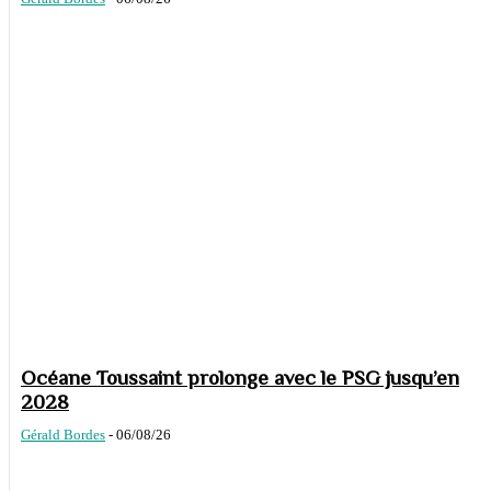
Océane Toussaint prolonge avec le PSG jusqu’en
2028
Gérald Bordes
-
06/08/26